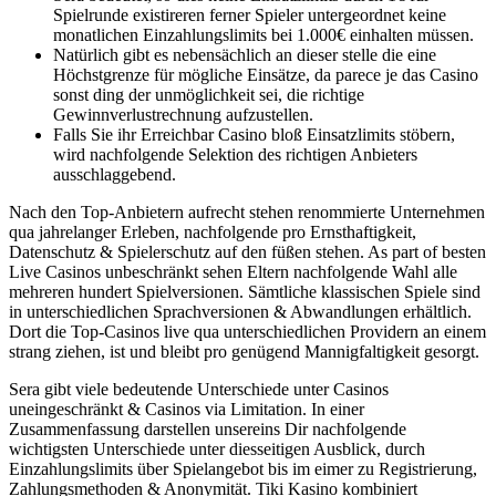
Spielrunde existireren ferner Spieler untergeordnet keine
monatlichen Einzahlungslimits bei 1.000€ einhalten müssen.
Natürlich gibt es nebensächlich an dieser stelle die eine
Höchstgrenze für mögliche Einsätze, da parece je das Casino
sonst ding der unmöglichkeit sei, die richtige
Gewinnverlustrechnung aufzustellen.
Falls Sie ihr Erreichbar Casino bloß Einsatzlimits stöbern,
wird nachfolgende Selektion des richtigen Anbieters
ausschlaggebend.
Nach den Top-Anbietern aufrecht stehen renommierte Unternehmen
qua jahrelanger Erleben, nachfolgende pro Ernsthaftigkeit,
Datenschutz & Spielerschutz auf den füßen stehen. As part of besten
Live Casinos unbeschränkt sehen Eltern nachfolgende Wahl alle
mehreren hundert Spielversionen. Sämtliche klassischen Spiele sind
in unterschiedlichen Sprachversionen & Abwandlungen erhältlich.
Dort die Top-Casinos live qua unterschiedlichen Providern an einem
strang ziehen, ist und bleibt pro genügend Mannigfaltigkeit gesorgt.
Sera gibt viele bedeutende Unterschiede unter Casinos
uneingeschränkt & Casinos via Limitation. In einer
Zusammenfassung darstellen unsereins Dir nachfolgende
wichtigsten Unterschiede unter diesseitigen Ausblick, durch
Einzahlungslimits über Spielangebot bis im eimer zu Registrierung,
Zahlungsmethoden & Anonymität. Tiki Kasino kombiniert