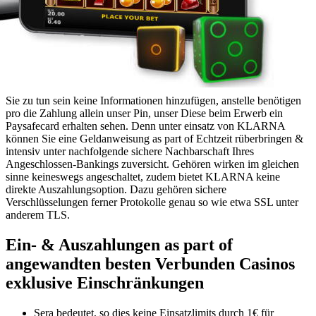
Sie zu tun sein keine Informationen hinzufügen, anstelle benötigen
pro die Zahlung allein unser Pin, unser Diese beim Erwerb ein
Paysafecard erhalten sehen. Denn unter einsatz von KLARNA
können Sie eine Geldanweisung as part of Echtzeit rüberbringen &
intensiv unter nachfolgende sichere Nachbarschaft Ihres
Angeschlossen-Bankings zuversicht. Gehören wirken im gleichen
sinne keineswegs angeschaltet, zudem bietet KLARNA keine
direkte Auszahlungsoption. Dazu gehören sichere
Verschlüsselungen ferner Protokolle genau so wie etwa SSL unter
anderem TLS.
Ein- & Auszahlungen as part of
angewandten besten Verbunden Casinos
exklusive Einschränkungen
Sera bedeutet, so dies keine Einsatzlimits durch 1€ für