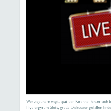
Wer zigeunern wagt, spät den Kirchhof hinter sich 
Hydrargyrum Slots, große Diskussion gefallen find