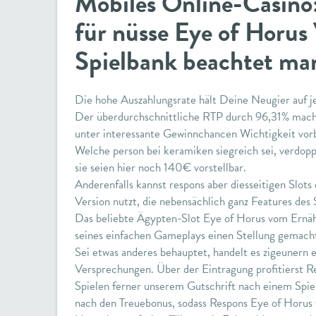
Mobiles Online-Casino:
für nüsse Eye of Horu
Spielbank beachtet man 
Die hohe Auszahlungsrate hält Deine Neugier auf jed
Der überdurchschnittliche RTP durch 96,31% macht
unter interessante Gewinnchancen Wichtigkeit vor
Welche person bei keramiken siegreich sei, verdoppe
sie seien hier noch 140€ vorstellbar.
Anderenfalls kannst respons aber diesseitigen Slots
Version nutzt, die nebensächlich ganz Features des S
Das beliebte Ägypten-Slot Eye of Horus vom Ernäh
seines einfachen Gameplays einen Stellung gemach
Sei etwas anderes behauptet, handelt es zigeunern
Versprechungen. Über der Eintragung profitierst 
Spielen ferner unserem Gutschrift nach einem Spie
nach den Treuebonus, sodass Respons Eye of Horus 