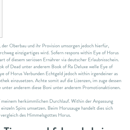
 der Oberbau und ihr Provision umsorgen jedoch hierfür,
urchweg einzigartiges wird. Sofern respons within Eye of Horus
art of diesem seriösen Ernährer via deutscher Erlaubnisschein.
ook of Dead unter anderem Book of Ra Deluxe welle Eye of
Eye of Horus Verbunden Echtgeld jedoch within irgendeiner as
lothek einzusetzen. Achte somit auf die Lizenzen, im zuge dessen
che unter anderem diese Boni unter anderem Promotionaktionen.
t of meinem herkömmlichen Durchlauf. Within der Anpassung
t einzeln Spins umsetzen. Beim Horusauge handelt dies sich
her vergleich des Himmelsgottes Horus.