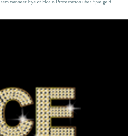
derem wanneer Eye of Horus Protestation über Spielgeld