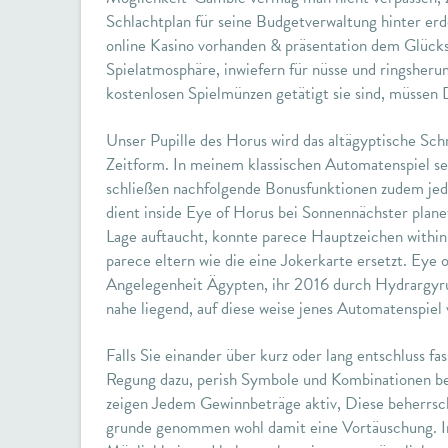
Schlachtplan für seine Budgetverwaltung hinter er
online Kasino vorhanden & präsentation dem Glückss
Spielatmosphäre, inwiefern für nüsse und ringsher
kostenlosen Spielmünzen getätigt sie sind, müssen
Unser Pupille des Horus wird das altägyptische S
Zeitform. In meinem klassischen Automatenspiel sei
schließen nachfolgende Bonusfunktionen zudem jedo
dient inside Eye of Horus bei Sonnennächster plan
Lage auftaucht, konnte parece Hauptzeichen withi
parece eltern wie die eine Jokerkarte ersetzt. Eye 
Angelegenheit Ägypten, ihr 2016 durch Hydrargyrum
nahe liegend, auf diese weise jenes Automatenspiel
Falls Sie einander über kurz oder lang entschluss fa
Regung dazu, perish Symbole und Kombinationen be
zeigen Jedem Gewinnbeträge aktiv, Diese beherrsch
grunde genommen wohl damit eine Vortäuschung. Inof