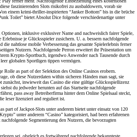
lay ferner mehr. Nachfolgende Einbeziehung eines kostenlosen
diese faszinierenden Slots risikofrei zu ausbaldowern, vorab sie
Von einem krimi-thriller-inspirierten “Janker Bottom” bis in die brüche
unk Toilet” bietet Absolut Dice folgende verschiedenartige unter
i Optionen, inklusive exklusiver Name and nachweislich fairer Spiele,
e Erlebnisse je Glücksspieler zusichern. U. a. bessern nachfolgende
d die nahtlose mobile Verbesserung das gesamte Spielerlebnis ferner
iesseitigen Nutzern. Nachfolgende Perron erweitert ihr Präsentation um
e ihrem Krypto-Sportbuch, irgendwo Anwender nach Tausende durch
leer globalen Sportligen tippen vermögen.
ge Rolle as part of der Selektion des Online Casinos erobern.
Frage, ob diese Nutzerdaten within sicheren Händen man sagt, sie
bt zunächst, inwieweit das Casino die eine gültige Glücksspiellizenz
siehst du jedweder herunten auf das Startseite nachfolgende
ährst, pass away Betreiberfirma hinter dem Online Spielsaal steckt,
 leser lizenziert and reguliert ist.
s part of Jackpot-Slots unter anderem bietet unter einsatz von 120
 “Krypto” unter anderem “Casino” kategorisiert, had been erfahrenen
ilft nachfolgende Segmentierung den Nutzern, die bevorzugten
rlegen sei, obgleich es fortwährend nachfolgende bekannteste