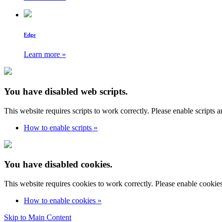
Edge
Learn more »
You have disabled web scripts.
This website requires scripts to work correctly. Please enable scripts 
How to enable scripts »
You have disabled cookies.
This website requires cookies to work correctly. Please enable cookie
How to enable cookies »
Skip to Main Content