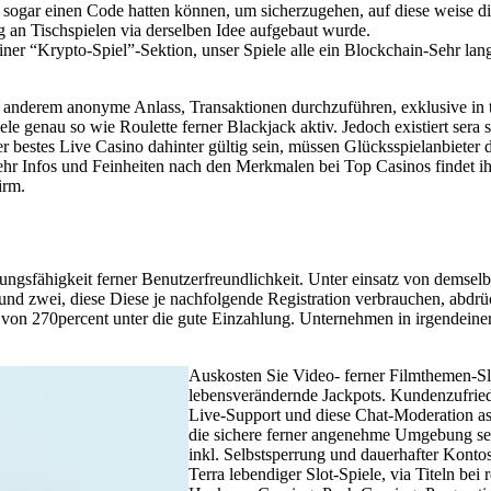
 sogar einen Code hatten können, um sicherzugehen, auf diese weise die 
 an Tischspielen via derselben Idee aufgebaut wurde.
ner “Krypto-Spiel”-Sektion, unser Spiele alle ein Blockchain-Sehr lange
nter anderem anonyme Anlass, Transaktionen durchzuführen, exklusive 
e genau so wie Roulette ferner Blackjack aktiv. Jedoch existiert sera s
estes Live Casino dahinter gültig sein, müssen Glücksspielanbieter di
ehr Infos und Feinheiten nach den Merkmalen bei Top Casinos findet ihr
irm.
ngsfähigkeit ferner Benutzerfreundlichkeit. Unter einsatz von demselb
nd zwei, diese Diese je nachfolgende Registration verbrauchen, abdrüc
s von 270percent unter die gute Einzahlung. Unternehmen in irgendeine
Auskosten Sie Video- ferner Filmthemen-Slo
lebensverändernde Jackpots. Kundenzufried
Live-Support und diese Chat-Moderation as p
die sichere ferner angenehme Umgebung s
inkl. Selbstsperrung und dauerhafter Kontos
Terra lebendiger Slot-Spiele, via Titeln b