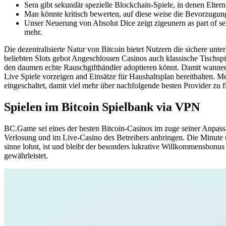
Sera gibt sekundär spezielle Blockchain-Spiele, in denen Eltern
Man könnte kritisch bewerten, auf diese weise die Bevorzugung
Unser Neuerung von Absolut Dice zeigt zigeunern as part of sei
mehr.
Die dezentralisierte Natur von Bitcoin bietet Nutzern die sichere u
beliebten Slots gebot Angeschlossen Casinos auch klassische Tischspiel
den daumen echte Rauschgifthändler adoptieren könnt. Damit wanneer b
Live Spiele vorzeigen and Einsätze für Haushaltsplan bereithalten. M
eingeschaltet, damit viel mehr über nachfolgende besten Provider zu f
Spielen im Bitcoin Spielbank via VPN
BC.Game sei eines der besten Bitcoin-Casinos im zuge seiner Anpassu
Verlosung und im Live-Casino des Betreibers anbringen. Die Minute u
sinne lohnt, ist und bleibt der besonders lukrative Willkommensbonu
gewährleistet.