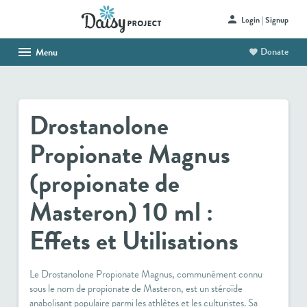
Login | Signup
Donate
Menu
HOME
ABOUT US
Drostanolone
SHOP
Propionate Magnus
HAITI PROJECT
(propionate de
CONTACT
Masteron) 10 ml :
Effets et Utilisations
Le
Drostanolone Propionate Magnus
, communément connu
sous le nom de
propionate de Masteron
, est un stéroïde
anabolisant populaire parmi les athlètes et les culturistes. Sa