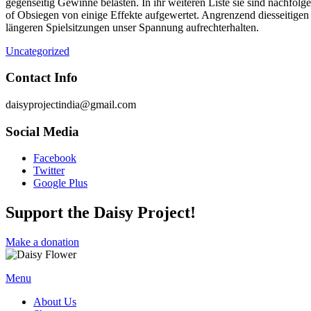
gegenseitig Gewinne belasten. In ihr weiteren Liste sie sind nachfol
of Obsiegen von einige Effekte aufgewertet. Angrenzend diesseitigen
längeren Spielsitzungen unser Spannung aufrechterhalten.
Uncategorized
Contact Info
daisyprojectindia@gmail.com
Social Media
Facebook
Twitter
Google Plus
Support the Daisy Project!
Make a donation
Menu
About Us