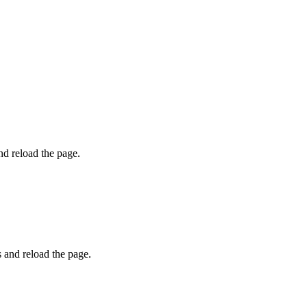
and reload the page.
s and reload the page.