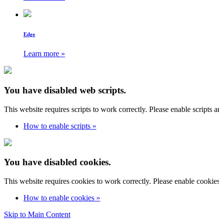
Edge
Learn more »
You have disabled web scripts.
This website requires scripts to work correctly. Please enable scripts 
How to enable scripts »
You have disabled cookies.
This website requires cookies to work correctly. Please enable cookie
How to enable cookies »
Skip to Main Content