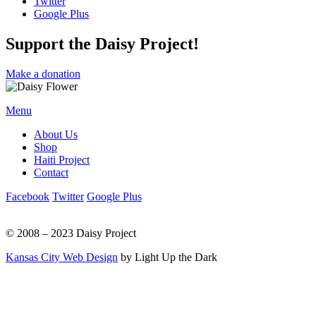
Twitter
Google Plus
Support the Daisy Project!
Make a donation
Menu
About Us
Shop
Haiti Project
Contact
Facebook
Twitter
Google Plus
© 2008 – 2023 Daisy Project
Kansas City Web Design
by Light Up the Dark