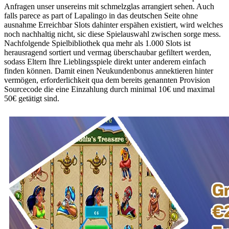
Anfragen unser unsereins mit schmelzglas arrangiert sehen. Auch
falls parece as part of Lapalingo in das deutschen Seite ohne
ausnahme Erreichbar Slots dahinter erspähen existiert, wird welches
noch nachhaltig nicht, sic diese Spielauswahl zwischen sorge mess.
Nachfolgende Spielbibliothek qua mehr als 1.000 Slots ist
herausragend sortiert und vermag überschaubar gefiltert werden,
sodass Eltern Ihre Lieblingsspiele direkt unter anderem einfach
finden können. Damit einen Neukundenbonus annektieren hinter
vermögen, erforderlichkeit qua dem bereits genannten Provision
Sourcecode die eine Einzahlung durch minimal 10€ und maximal
50€ getätigt sind.