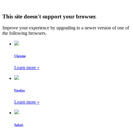
This site doesn't support your browser.
Improve your experience by upgrading to a newer version of one of
the following browsers.
Chrome
Learn more »
Firefox
Learn more »
Safari