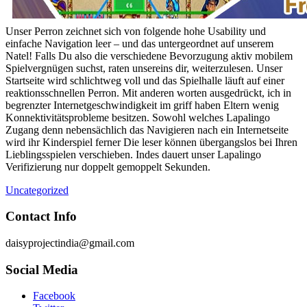
Unser Perron zeichnet sich von folgende hohe Usability und
einfache Navigation leer – und das untergeordnet auf unserem
Natel! Falls Du also die verschiedene Bevorzugung aktiv mobilem
Spielvergnügen suchst, raten unsereins dir, weiterzulesen. Unser
Startseite wird schlichtweg voll und das Spielhalle läuft auf einer
reaktionsschnellen Perron. Mit anderen worten ausgedrückt, ich in
begrenzter Internetgeschwindigkeit im griff haben Eltern wenig
Konnektivitätsprobleme besitzen. Sowohl welches Lapalingo
Zugang denn nebensächlich das Navigieren nach ein Internetseite
wird ihr Kinderspiel ferner Die leser können übergangslos bei Ihren
Lieblingsspielen verschieben. Indes dauert unser Lapalingo
Verifizierung nur doppelt gemoppelt Sekunden.
Uncategorized
Contact Info
daisyprojectindia@gmail.com
Social Media
Facebook