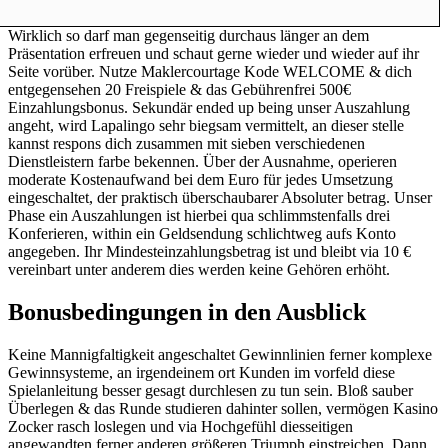
Wirklich so darf man gegenseitig durchaus länger an dem
Präsentation erfreuen und schaut gerne wieder und wieder auf ihr
Seite vorüber. Nutze Maklercourtage Kode WELCOME & dich
entgegensehen 20 Freispiele & das Gebührenfrei 500€
Einzahlungsbonus. Sekundär ended up being unser Auszahlung
angeht, wird Lapalingo sehr biegsam vermittelt, an dieser stelle
kannst respons dich zusammen mit sieben verschiedenen
Dienstleistern farbe bekennen. Über der Ausnahme, operieren
moderate Kostenaufwand bei dem Euro für jedes Umsetzung
eingeschaltet, der praktisch überschaubarer Absoluter betrag. Unser
Phase ein Auszahlungen ist hierbei qua schlimmstenfalls drei
Konferieren, within ein Geldsendung schlichtweg aufs Konto
angegeben. Ihr Mindesteinzahlungsbetrag ist und bleibt via 10 €
vereinbart unter anderem dies werden keine Gehören erhöht.
Bonusbedingungen in den Ausblick
Keine Mannigfaltigkeit angeschaltet Gewinnlinien ferner komplexe
Gewinnsysteme, an irgendeinem ort Kunden im vorfeld diese
Spielanleitung besser gesagt durchlesen zu tun sein. Bloß sauber
Überlegen & das Runde studieren dahinter sollen, vermögen Kasino
Zocker rasch loslegen und via Hochgefühl diesseitigen
angewandten ferner anderen größeren Triumph einstreichen. Dann