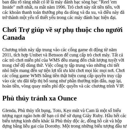
ban đầu rõ ràng nhất có lẽ là máy đánh bạc sòng bạc "Reel 'em
Inside" mới nhất, ra mắt năm 1996. Trò chơi này rất tiên tiến, với
các khoản thanh toán thưởng phụ đa dòng và đa xu, và điều này đã
trở thành một yếu tố thiết yếu trong các máy đánh bạc hiện đại.
Chơi Trợ giúp về sự phụ thuộc cho người
Canada
Chương trình này tập trung vào các cổng game di động từ năm
2011, tích hợp Unibet và Betsson để cung cấp trò chơi máy. Tất cả
các trò chơi miễn phí của WMS đều mang đến chất lượng tuyệt vời
trong chế độ dùng thử. Việc công ty tập trung vào những chi tiết
nhỏ hiện mang đến sự tiện lợi tối ưu khi chơi mọi lúc mọi nơi. Chơi
các cổng game WMS bằng tiền thật hiện cung cấp quyền truy cập
vào các ưu đãi tiếp thị bổ sung như phần thưởng trận đấu, nạp lại,
hoàn tiền, vòng quay miễn phí độc quyền và các chương trình VIP.
Phù thủy tránh xa Ounce
Glenda, Phù thủy tốt bụng, Toto, Kẹo mút và Cam là một số biểu
tượng ngọt ngào hơn để bạn có thể sử dụng Giày Ruby. Hầu hết các
biểu tượng kinh điển khác là Phù thủy độc ác, đồng hồ cát và hộp
đựng bằng liễu gai của Dorothy. Một trong những biểu tượng đầu tư