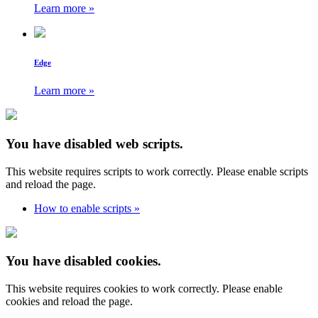
Learn more »
Edge
Learn more »
You have disabled web scripts.
This website requires scripts to work correctly. Please enable scripts
and reload the page.
How to enable scripts »
You have disabled cookies.
This website requires cookies to work correctly. Please enable
cookies and reload the page.