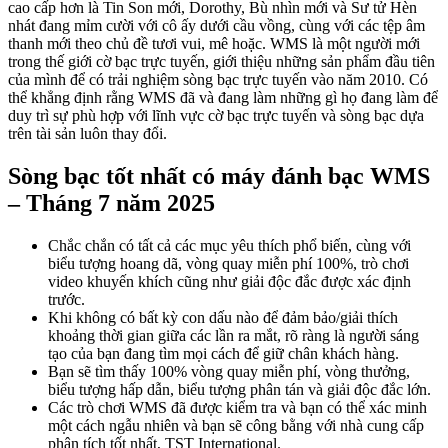
cao cấp hơn là Tin Son mới, Dorothy, Bù nhìn mới và Sư tử Hèn
nhát đang mỉm cười với cô ấy dưới cầu vồng, cùng với các tệp âm
thanh mới theo chủ đề tươi vui, mê hoặc. WMS là một người mới
trong thế giới cờ bạc trực tuyến, giới thiệu những sản phẩm đầu tiên
của mình để có trải nghiệm sòng bạc trực tuyến vào năm 2010. Có
thể khẳng định rằng WMS đã và đang làm những gì họ đang làm để
duy trì sự phù hợp với lĩnh vực cờ bạc trực tuyến và sòng bạc dựa
trên tài sản luôn thay đổi.
Sòng bạc tốt nhất có máy đánh bạc WMS
– Tháng 7 năm 2025
Chắc chắn có tất cả các mục yêu thích phổ biến, cùng với
biểu tượng hoang dã, vòng quay miễn phí 100%, trò chơi
video khuyến khích cũng như giải độc đắc được xác định
trước.
Khi không có bất kỳ con dấu nào để đảm bảo/giải thích
khoảng thời gian giữa các lần ra mắt, rõ ràng là người sáng
tạo của bạn đang tìm mọi cách để giữ chân khách hàng.
Bạn sẽ tìm thấy 100% vòng quay miễn phí, vòng thưởng,
biểu tượng hấp dẫn, biểu tượng phân tán và giải độc đắc lớn.
Các trò chơi WMS đã được kiểm tra và bạn có thể xác minh
một cách ngẫu nhiên và bạn sẽ công bằng với nhà cung cấp
phân tích tốt nhất, TST International.