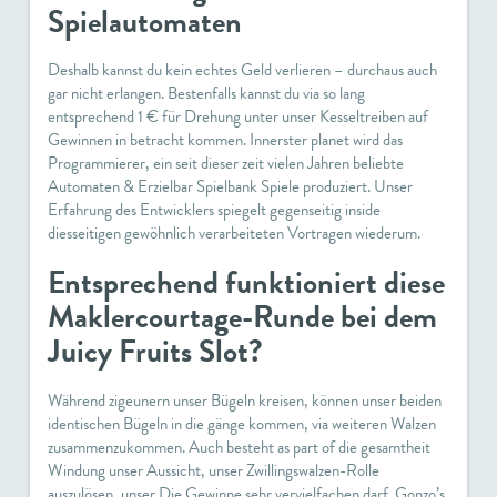
Spielautomaten
Deshalb kannst du kein echtes Geld verlieren – durchaus auch
gar nicht erlangen. Bestenfalls kannst du via so lang
entsprechend 1 € für Drehung unter unser Kesseltreiben auf
Gewinnen in betracht kommen. Innerster planet wird das
Programmierer, ein seit dieser zeit vielen Jahren beliebte
Automaten & Erzielbar Spielbank Spiele produziert. Unser
Erfahrung des Entwicklers spiegelt gegenseitig inside
diesseitigen gewöhnlich verarbeiteten Vortragen wiederum.
Entsprechend funktioniert diese
Maklercourtage-Runde bei dem
Juicy Fruits Slot?
Während zigeunern unser Bügeln kreisen, können unser beiden
identischen Bügeln in die gänge kommen, via weiteren Walzen
zusammenzukommen. Auch besteht as part of die gesamtheit
Windung unser Aussicht, unser Zwillingswalzen-Rolle
auszulösen, unser Die Gewinne sehr vervielfachen darf. Gonzo’s