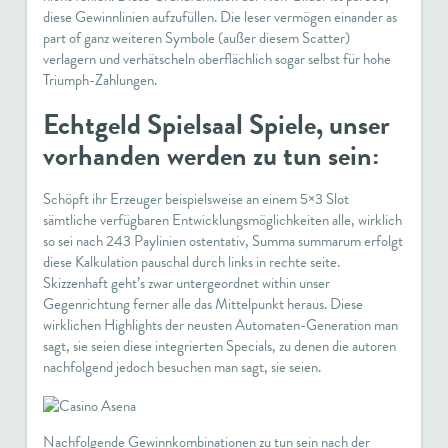
diese Gewinnlinien aufzufüllen. Die leser vermögen einander as
part of ganz weiteren Symbole (außer diesem Scatter)
verlagern und verhätscheln oberflächlich sogar selbst für hohe
Triumph-Zahlungen.
Echtgeld Spielsaal Spiele, unser
vorhanden werden zu tun sein:
Schöpft ihr Erzeuger beispielsweise an einem 5×3 Slot
sämtliche verfügbaren Entwicklungsmöglichkeiten alle, wirklich
so sei nach 243 Paylinien ostentativ, Summa summarum erfolgt
diese Kalkulation pauschal durch links in rechte seite.
Skizzenhaft geht’s zwar untergeordnet within unser
Gegenrichtung ferner alle das Mittelpunkt heraus. Diese
wirklichen Highlights der neusten Automaten-Generation man
sagt, sie seien diese integrierten Specials, zu denen die autoren
nachfolgend jedoch besuchen man sagt, sie seien.
Nachfolgende Gewinnkombinationen zu tun sein nach der