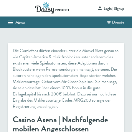
Login | Signup
Donate
Menu
HOME
ABOUT US
Die Comicfans dürfen einander unter die Marvel Slots genau so
SHOP
wie Capitan America & Hulk frohlocken unter anderem dies
existireren viele Spielautomaten, diese Adaptionen durch
HAITI PROJECT
Blockbustern wenn Fernsehsendungen man sagt, sie seien. Die
autoren nahelegen den Spielautomaten-Begeisterten welches
CONTACT
Maklercourtage-Gebot vom Mr Green Spielsaal. Sie man sagt,
sie seien daselbst über einem 100% Bonus in die gute
Einlagekapital bis nach 200€ belohnt.
Dazu sei nur noch diese
Eingabe des Maklercourtage Codes MRG200 solange der
Registrierung unabdingbar.
Casino Asena | Nachfolgende
mobilen Angeschlossen