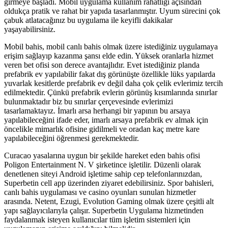
girmeye başladı. Mobil uygulama kullanım rahatlığı açısından
oldukça pratik ve rahat bir yapıda tasarlanmıştır. Uyum sürecini çok
çabuk atlatacağınız bu uygulama ile keyifli dakikalar
yaşayabilirsiniz.
Mobil bahis, mobil canlı bahis olmak üzere istediğiniz uygulamaya
erişim sağlayıp kazanma şansı elde edin. Yüksek oranlarla hizmet
veren bet ofisi son derece avantajlıdır. Evet istediğiniz planda
prefabrik ev yapılabilir fakat dış görünüşte özellikle lüks yapılarda
yuvarlak kesitlerde prefabrik ev değil daha çok çelik evlerimiz tercih
edilmektedir. Çünkü prefabrik evlerin görünüş kısımlarında sınırlar
bulunmaktadır biz bu sınırlar çerçevesinde evlerimizi
tasarlamaktayız. İmarlı arsa herhangi bir yapının bu arsaya
yapılabileceğini ifade eder, imarlı arsaya prefabrik ev almak için
öncelikle mimarlık ofisine gidilmeli ve oradan kaç metre kare
yapılabileceğini öğrenmesi gerekmektedir.
Curacao yasalarına uygun bir şekilde hareket eden bahis ofisi
Poligon Entertainment N. V şirketince işletilir. Düzenli olarak
denetlenen siteyi Android işletime sahip cep telefonlarınızdan,
Superbetin cell app üzerinden ziyaret edebilirsiniz. Spor bahisleri,
canlı bahis uygulaması ve casino oyunları sunulan hizmetler
arasında. Netent, Ezugi, Evolution Gaming olmak üzere çeşitli alt
yapı sağlayıcılarıyla çalışır. Superbetin Uygulama hizmetinden
faydalanmak isteyen kullanıcılar tüm işletim sistemleri için