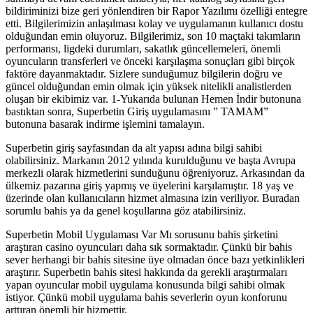
bildiriminizi bize geri yönlendiren bir Rapor Yazılımı özelliği entegre
etti. Bilgilerimizin anlaşılması kolay ve uygulamanın kullanıcı dostu
olduğundan emin oluyoruz. Bilgilerimiz, son 10 maçtaki takımların
performansı, ligdeki durumları, sakatlık güncellemeleri, önemli
oyuncuların transferleri ve önceki karşılaşma sonuçları gibi birçok
faktöre dayanmaktadır. Sizlere sunduğumuz bilgilerin doğru ve
güncel olduğundan emin olmak için yüksek nitelikli analistlerden
oluşan bir ekibimiz var. 1-Yukarıda bulunan Hemen İndir butonuna
bastıktan sonra, Superbetin Giriş uygulamasını ” TAMAM”
butonuna basarak indirme işlemini tamalayın.
Superbetin giriş sayfasından da alt yapısı adına bilgi sahibi
olabilirsiniz. Markanın 2012 yılında kurulduğunu ve başta Avrupa
merkezli olarak hizmetlerini sunduğunu öğreniyoruz. Arkasından da
ülkemiz pazarına giriş yapmış ve üyelerini karşılamıştır. 18 yaş ve
üzerinde olan kullanıcıların hizmet almasına izin veriliyor. Buradan
sorumlu bahis ya da genel koşullarına göz atabilirsiniz.
Superbetin Mobil Uygulaması Var Mı sorusunu bahis şirketini
araştıran casino oyuncuları daha sık sormaktadır. Çünkü bir bahis
sever herhangi bir bahis sitesine üye olmadan önce bazı yetkinlikleri
araştırır. Superbetin bahis sitesi hakkında da gerekli araştırmaları
yapan oyuncular mobil uygulama konusunda bilgi sahibi olmak
istiyor. Çünkü mobil uygulama bahis severlerin oyun konforunu
arttıran önemli bir hizmettir.