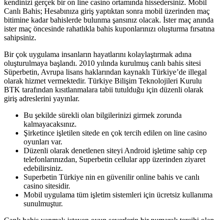
kendinizi gerçek bir on line casino ortamında hissedersiniz. Mobil
Canlı Bahis; Hesabınıza giriş yaptıktan sonra mobil üzerinden maç
bitimine kadar bahislerde bulunma şansınız olacak. İster maç anında
ister maç öncesinde rahatlıkla bahis kuponlarınızı oluşturma fırsatına
sahipsiniz.
Bir çok uygulama insanların hayatlarını kolaylaştırmak adına
oluşturulmaya başlandı. 2010 yılında kurulmuş canlı bahis sitesi
Süperbetin, Avrupa lisans haklarından kaynaklı Türkiye’de illegal
olarak hizmet vermektedir. Türkiye Bilişim Teknolojileri Kurulu
BTK tarafından kısıtlanmalara tabii tutulduğu için düzenli olarak
giriş adreslerini yayınlar.
Bu şekilde sürekli olan bilgilerinizi girmek zorunda
kalmayacaksınız.
Şirketince işletilen sitede en çok tercih edilen on line casino
oyunları var.
Düzenli olarak denetlenen siteyi Android işletime sahip cep
telefonlarınızdan, Superbetin cellular app üzerinden ziyaret
edebilirsiniz.
Superbetin Türkiye nin en güvenilir online bahis ve canlı
casino sitesidir.
Mobil uygulama tüm işletim sistemleri için ücretsiz kullanıma
sunulmuştur.