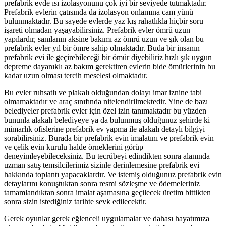
prefabrik evde ısı izolasyonunu çok iyi bir seviyede tutmaktadır.
Prefabrik evlerin çatısında da izolasyon onlamına cam yünü
bulunmaktadır. Bu sayede evlerde yaz kış rahatlıkla hiçbir soru
işareti olmadan yaşayabilirsiniz. Prefabrik evler ömrü uzun
yapılardır, sanılanın aksine bakımı az ömrü uzun ve şık olan bu
prefabrik evler yıl bir ömre sahip olmaktadır. Buda bir insanın
prefabrik evi ile geçirebileceği bir ömür diyebiliriz hızlı şık uygun
depreme dayanıklı az bakım gerektiren evlerin bide ömürlerinin bu
kadar uzun olması tercih meselesi olmaktadır.
Bu evler ruhsatlı ve plakalı olduğundan dolayı imar iznine tabi
olmamaktadır ve araç sınıfında nitelendirilmektedir. Yine de bazı
belediyeler prefabrik evler için özel izin tanımaktadır bu yüzden
bununla alakalı belediyeye ya da bulunmuş olduğunuz şehirde ki
mimarlık ofislerine prefabrik ev yapma ile alakalı detaylı bilgiyi
sorabilirsiniz. Burada bir prefabrik evin imalatını ve prefabrik evin
ve çelik evin kurulu halde örneklerini görüp
deneyimleyebileceksiniz. Bu tecrübeyi edindikten sonra alanında
uzman satış temsilcilerimiz sizinle derinlemesine prefabrik evi
hakkında toplantı yapacaklardır. Ve istemiş olduğunuz prefabrik evin
detaylarını konuştuktan sonra resmi sözleşme ve ödemeleriniz
tamamlandıktan sonra imalat aşamasına geçilecek üretim bittikten
sonra sizin istediğiniz tarihte sevk edilecektir.
Gerek oyunlar gerek eğlenceli uygulamalar ve dahası hayatımıza