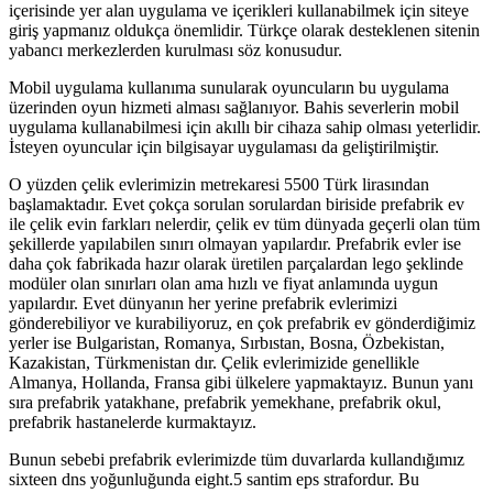
içerisinde yer alan uygulama ve içerikleri kullanabilmek için siteye
giriş yapmanız oldukça önemlidir. Türkçe olarak desteklenen sitenin
yabancı merkezlerden kurulması söz konusudur.
Mobil uygulama kullanıma sunularak oyuncuların bu uygulama
üzerinden oyun hizmeti alması sağlanıyor. Bahis severlerin mobil
uygulama kullanabilmesi için akıllı bir cihaza sahip olması yeterlidir.
İsteyen oyuncular için bilgisayar uygulaması da geliştirilmiştir.
O yüzden çelik evlerimizin metrekaresi 5500 Türk lirasından
başlamaktadır. Evet çokça sorulan sorulardan biriside prefabrik ev
ile çelik evin farkları nelerdir, çelik ev tüm dünyada geçerli olan tüm
şekillerde yapılabilen sınırı olmayan yapılardır. Prefabrik evler ise
daha çok fabrikada hazır olarak üretilen parçalardan lego şeklinde
modüler olan sınırları olan ama hızlı ve fiyat anlamında uygun
yapılardır. Evet dünyanın her yerine prefabrik evlerimizi
gönderebiliyor ve kurabiliyoruz, en çok prefabrik ev gönderdiğimiz
yerler ise Bulgaristan, Romanya, Sırbıstan, Bosna, Özbekistan,
Kazakistan, Türkmenistan dır. Çelik evlerimizide genellikle
Almanya, Hollanda, Fransa gibi ülkelere yapmaktayız. Bunun yanı
sıra prefabrik yatakhane, prefabrik yemekhane, prefabrik okul,
prefabrik hastanelerde kurmaktayız.
Bunun sebebi prefabrik evlerimizde tüm duvarlarda kullandığımız
sixteen dns yoğunluğunda eight.5 santim eps strafordur. Bu