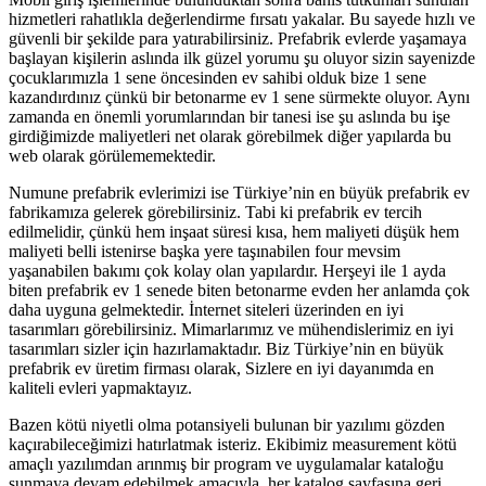
hizmetleri rahatlıkla değerlendirme fırsatı yakalar. Bu sayede hızlı ve
güvenli bir şekilde para yatırabilirsiniz. Prefabrik evlerde yaşamaya
başlayan kişilerin aslında ilk güzel yorumu şu oluyor sizin sayenizde
çocuklarımızla 1 sene öncesinden ev sahibi olduk bize 1 sene
kazandırdınız çünkü bir betonarme ev 1 sene sürmekte oluyor. Aynı
zamanda en önemli yorumlarından bir tanesi ise şu aslında bu işe
girdiğimizde maliyetleri net olarak görebilmek diğer yapılarda bu
web olarak görülememektedir.
Numune prefabrik evlerimizi ise Türkiye’nin en büyük prefabrik ev
fabrikamıza gelerek görebilirsiniz. Tabi ki prefabrik ev tercih
edilmelidir, çünkü hem inşaat süresi kısa, hem maliyeti düşük hem
maliyeti belli istenirse başka yere taşınabilen four mevsim
yaşanabilen bakımı çok kolay olan yapılardır. Herşeyi ile 1 ayda
biten prefabrik ev 1 senede biten betonarme evden her anlamda çok
daha uyguna gelmektedir. İnternet siteleri üzerinden en iyi
tasarımları görebilirsiniz. Mimarlarımız ve mühendislerimiz en iyi
tasarımları sizler için hazırlamaktadır. Biz Türkiye’nin en büyük
prefabrik ev üretim firması olarak, Sizlere en iyi dayanımda en
kaliteli evleri yapmaktayız.
Bazen kötü niyetli olma potansiyeli bulunan bir yazılımı gözden
kaçırabileceğimizi hatırlatmak isteriz. Ekibimiz measurement kötü
amaçlı yazılımdan arınmış bir program ve uygulamalar kataloğu
sunmaya devam edebilmek amacıyla, her katalog sayfasına geri