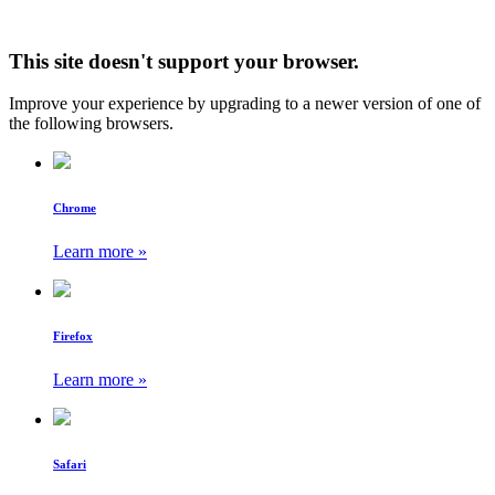
This site doesn't support your browser.
Improve your experience by upgrading to a newer version of one of
the following browsers.
Chrome
Learn more »
Firefox
Learn more »
Safari