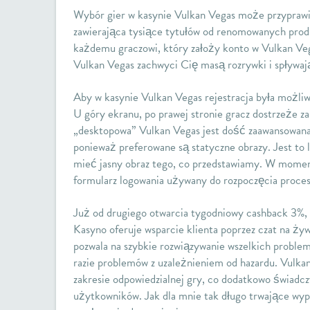
Wybór gier w kasynie Vulkan Vegas może przyprawić
zawierająca tysiące tytułów od renomowanych pro
każdemu graczowi, który założy konto w Vulkan Veg
Vulkan Vegas zachwyci Cię masą rozrywki i spływaj
Aby w kasynie Vulkan Vegas rejestracja była możliw
U góry ekranu, po prawej stronie gracz dostrzeże za
„desktopowa” Vulkan Vegas jest dość zaawansowana i
ponieważ preferowane są statyczne obrazy. Jest to 
mieć jasny obraz tego, co przedstawiamy. W momenc
formularz logowania używany do rozpoczęcia procesu
Już od drugiego otwarcia tygodniowy cashback 3%,
Kasyno oferuje wsparcie klienta poprzez czat na ży
pozwala na szybkie rozwiązywanie wszelkich proble
razie problemów z uzależnieniem od hazardu. Vulka
zakresie odpowiedzialnej gry, co dodatkowo świadc
użytkowników. Jak dla mnie tak długo trwające wypł