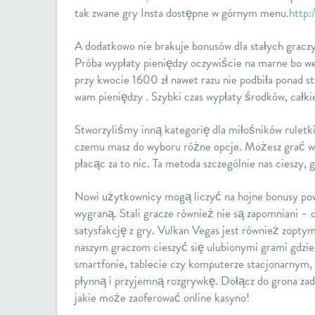
tak zwane gry Insta dostępne w górnym menu.
http:
A dodatkowo nie brakuje bonusów dla stałych gracz
Próba wypłaty pieniędzy oczywiście na marne bo wer
przy kwocie 1600 zł nawet razu nie podbiła ponad st
wam pieniędzy . Szybki czas wypłaty środków, całk
Stworzyliśmy inną kategorię dla miłośników ruletki
czemu masz do wyboru różne opcje. Możesz grać w 
płacąc za to nic. Ta metoda szczególnie nas cieszy
Nowi użytkownicy mogą liczyć na hojne bonusy powi
wygraną. Stali gracze również nie są zapomniani – 
satysfakcję z gry. Vulkan Vegas jest również zopty
naszym graczom cieszyć się ulubionymi grami gdziek
smartfonie, tablecie czy komputerze stacjonarnym, 
płynną i przyjemną rozgrywkę. Dołącz do grona zad
jakie może zaoferować online kasyno!