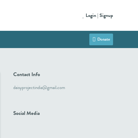
Login | Signup
Donate
Contact Info
daisyprojectindia@gmail.com
Social Media