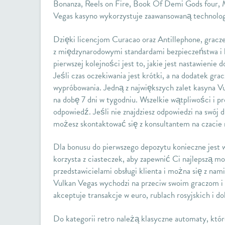
Bonanza, Reels on Fire, Book Of Demi Gods four, M
Vegas kasyno wykorzystuje zaawansowaną technolog
Dzięki licencjom Curacao oraz Antillephone, gracz
z międzynarodowymi standardami bezpieczeństwa i 
pierwszej kolejności jest to, jakie jest nastawieni
Jeśli czas oczekiwania jest krótki, a na dodatek gr
wypróbowania. Jedną z największych zalet kasyna Vul
na dobę 7 dni w tygodniu. Wszelkie wątpliwości i 
odpowiedź. Jeśli nie znajdziesz odpowiedzi na swój
możesz skontaktować się z konsultantem na czacie
Dla bonusu do pierwszego depozytu konieczne jest 
korzysta z ciasteczek, aby zapewnić Ci najlepszą mo
przedstawicielami obsługi klienta i można się z na
Vulkan Vegas wychodzi na przeciw swoim graczom i 
akceptuje transakcje w euro, rublach rosyjskich i d
Do kategorii retro należą klasyczne automaty, któ