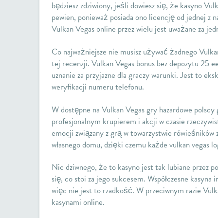
będziesz zdziwiony, jeśli dowiesz się, że kasyno Vu
pewien, ponieważ posiada ono licencję od jednej z n
Vulkan Vegas online przez wielu jest uważane za jed
Co najważniejsze nie musisz używać żadnego Vulka
tej recenzji. Vulkan Vegas bonus bez depozytu 25 
uznanie za przyjazne dla graczy warunki. Jest to ek
weryfikacji numeru telefonu.
W dostępne na Vulkan Vegas gry hazardowe polscy 
profesjonalnym krupierem i akcji w czasie rzeczywis
emocji związany z grą w towarzystwie rówieśników z
własnego domu, dzięki czemu każde vulkan vegas lo
Nic dziwnego, że to kasyno jest tak lubiane przez p
się, co stoi za jego sukcesem. Współczesne kasyna i
więc nie jest to rzadkość. W przeciwnym razie Vu
kasynami online.