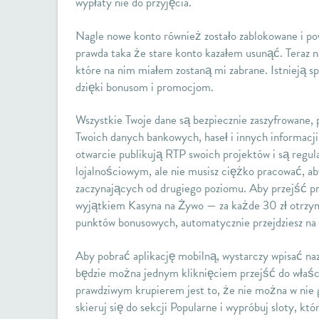
wypłaty nie do przyjęcia.
Nagle nowe konto również zostało zablokowane i po
prawda taka że stare konto kazałem usunąć. Teraz n
które na nim miałem zostaną mi zabrane. Istnieją
dzięki bonusom i promocjom.
Wszystkie Twoje dane są bezpiecznie zaszyfrowane, 
Twoich danych bankowych, haseł i innych informacji
otwarcie publikują RTP swoich projektów i są regu
lojalnościowym, ale nie musisz ciężko pracować, ab
zaczynających od drugiego poziomu. Aby przejść prz
wyjątkiem Kasyna na Żywo — za każde 30 zł otrzym
punktów bonusowych, automatycznie przejdziesz na 
Aby pobrać aplikację mobilną, wystarczy wpisać na
będzie można jednym kliknięciem przejść do właściw
prawdziwym krupierem jest to, że nie można w nie g
skieruj się do sekcji Popularne i wypróbuj sloty, kt