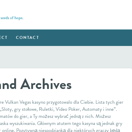
 seeds of hope.
ECT
CONTACT
and Archives
e Vulkan Vegas kasyno przygotowalo dla Ciebie. Lista tych gier
„Sloty, gry stołowe, Ruletki, Video Poker, Automaty i inne”.
omatów do gier, a Ty możesz wybrać jedną z nich. Możesz
paska wyszukiwania. Głównym atutem tego kasyna są jednak gry
er online. Pozytywną niespodzianką dla niektórych graczy będą