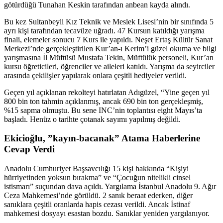
götürdüğü Tunahan Keskin tarafından anbean kayda alındı.
Bu kez Sultanbeyli Kız Teknik ve Meslek Lisesi’nin bir sınıfında 5
ayrı kişi tarafından tecavüze uğradı. 47 Kursun katıldığı yarışma
finali, elemeler sonucu 7 Kurs ile yapıldı. Neşet Ertaş Kültür Sanat
Merkezi’nde gerçekleştirilen Kur’an-ı Kerim’i güzel okuma ve bilgi
yarışmasına İl Müftüsü Mustafa Tekin, Müftülük personeli, Kur’an
kursu öğreticileri, öğrenciler ve aileleri katıldı. Yarışma da seyirciler
arasında çekilişler yapılarak onlara çeşitli hediyeler verildi.
Geçen yıl açıklanan rekolteyi hatırlatan Adıgüzel, “Yine geçen yıl
800 bin ton tahmin açıklanmış, ancak 690 bin ton gerçekleşmiş,
%15 sapma olmuştu. Bu sene INC’nin toplantısı eight Mayıs’ta
başladı. Henüz o tarihte çotanak sayımı yapılmış değildi.
Ekicioğlu, ”kayın-bacanak” Atama Haberlerine
Cevap Verdi
Anadolu Cumhuriyet Başsavcılığı 15 kişi hakkında “Kişiyi
hürriyetinden yoksun bırakma” ve “Çocuğun nitelikli cinsel
istismarı” suçundan dava açıldı. Yargılama İstanbul Anadolu 9. Ağır
Ceza Mahkemesi’nde görüldü. 2 sanık beraat ederken, diğer
sanıklara çeşitli oranlarda hapis cezası verildi. Ancak İstinaf
mahkemesi dosyayı esastan bozdu. Sanıklar yeniden yargılanıyor.