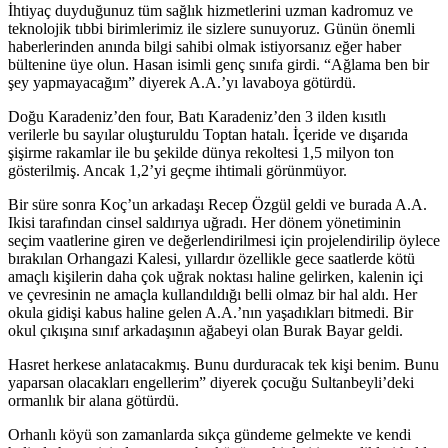
İhtiyaç duyduğunuz tüm sağlık hizmetlerini uzman kadromuz ve
teknolojik tıbbi birimlerimiz ile sizlere sunuyoruz. Günün önemli
haberlerinden anında bilgi sahibi olmak istiyorsanız eğer haber
bültenine üye olun. Hasan isimli genç sınıfa girdi. “Ağlama ben bir
şey yapmayacağım” diyerek A.A.’yı lavaboya götürdü.
Doğu Karadeniz’den four, Batı Karadeniz’den 3 ilden kısıtlı
verilerle bu sayılar oluşturuldu Toptan hatalı. İçeride ve dışarıda
şişirme rakamlar ile bu şekilde dünya rekoltesi 1,5 milyon ton
gösterilmiş. Ancak 1,2’yi geçme ihtimali görünmüyor.
Bir süre sonra Koç’un arkadaşı Recep Özgül geldi ve burada A.A.
Ikisi tarafından cinsel saldırıya uğradı. Her dönem yönetiminin
seçim vaatlerine giren ve değerlendirilmesi için projelendirilip öylece
bırakılan Orhangazi Kalesi, yıllardır özellikle gece saatlerde kötü
amaçlı kişilerin daha çok uğrak noktası haline gelirken, kalenin içi
ve çevresinin ne amaçla kullandıldığı belli olmaz bir hal aldı. Her
okula gidişi kabus haline gelen A.A.’nın yaşadıkları bitmedi. Bir
okul çıkışına sınıf arkadaşının ağabeyi olan Burak Bayar geldi.
Hasret herkese anlatacakmış. Bunu durduracak tek kişi benim. Bunu
yaparsan olacakları engellerim” diyerek çocuğu Sultanbeyli’deki
ormanlık bir alana götürdü.
Orhanlı köyü son zamanlarda sıkça gündeme gelmekte ve kendi