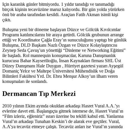
Için karanlık günler bitmiyordu. 1 yıldır tanıdığı ve tanımadığı
birçok kişinin tecavüzüne maruz kalıyordu. Bir gün yolda yürürken
önü bir araba tarafından kesildi. Araçtan Fatih Akman isimli kişi
çıktı.
Buluşma yeni bir döneme başlayan Düzce ve Gölcük Kıvılcımlar
Programı katılımcılarını bir araya getirdi. Gölcük grubunun arrange
ettiği ve Koordinator Çağla Eray’ın sunuculuğunu yaptıgı bir günlük
Buluşma, DLD Başkanı Nazlı Özgan ve Düzce Kolaylaştırıcısı
Zeynep Seda Çavuş’un yönettiği “Dinleme ve Networking Eğitimi”
ile başladı. Rol mannequin konuşmacılar, Karuna Danışmanlık
kurucusu Bahar Kayserilioğlu, İnsan Kaynakları firması SHL Üst
Düzey Danışmanı Hale Duygun , Hürriyet gazetesi yazarı Ayşegül
Domaniç Yelce ve Maltepe Üniversitesi Mühendislik ve Doğa
Bilimleri Fakültesi Yrd. Dr. Ebru Menşur Alkoy’un ilham veren
konuşmaları ile sonlandı.
Dermancan Tıp Merkezi
2010 yılının Ekim ayında okuldan arkadaşı Hasret Vural A.A.’yı
evlerine davet etti. Başlangıçta gitmek istemese de, Hasret Vural’ın
“Film izleriz, eğleniriz” ısrarı üzerine bu teklifi kabul etti. Yanlarına
Vural’ın arkadaşı Tunahan Keskin’i de alarak eve geçtiler. Vural,
A.A’ya tecavüz etmeye çalıştı. Tecavüz anları ise Vural’ın yanında