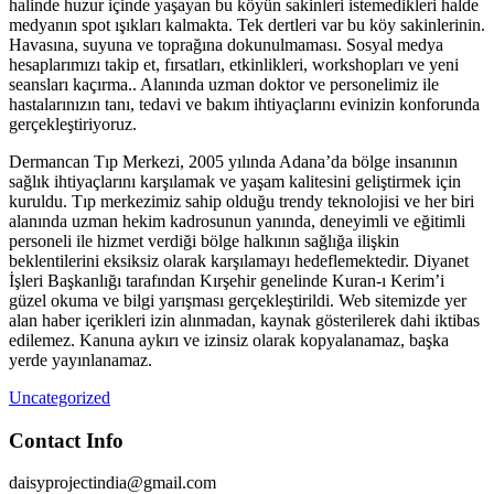
halinde huzur içinde yaşayan bu köyün sakinleri istemedikleri halde
medyanın spot ışıkları kalmakta. Tek dertleri var bu köy sakinlerinin.
Havasına, suyuna ve toprağına dokunulmaması. Sosyal medya
hesaplarımızı takip et, fırsatları, etkinlikleri, workshopları ve yeni
seansları kaçırma.. Alanında uzman doktor ve personelimiz ile
hastalarınızın tanı, tedavi ve bakım ihtiyaçlarını evinizin konforunda
gerçekleştiriyoruz.
Dermancan Tıp Merkezi, 2005 yılında Adana’da bölge insanının
sağlık ihtiyaçlarını karşılamak ve yaşam kalitesini geliştirmek için
kuruldu. Tıp merkezimiz sahip olduğu trendy teknolojisi ve her biri
alanında uzman hekim kadrosunun yanında, deneyimli ve eğitimli
personeli ile hizmet verdiği bölge halkının sağlığa ilişkin
beklentilerini eksiksiz olarak karşılamayı hedeflemektedir. Diyanet
İşleri Başkanlığı tarafından Kırşehir genelinde Kuran-ı Kerim’i
güzel okuma ve bilgi yarışması gerçekleştirildi. Web sitemizde yer
alan haber içerikleri izin alınmadan, kaynak gösterilerek dahi iktibas
edilemez. Kanuna aykırı ve izinsiz olarak kopyalanamaz, başka
yerde yayınlanamaz.
Uncategorized
Contact Info
daisyprojectindia@gmail.com