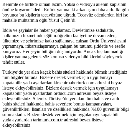
Benimle de birlikte olman lazım. Yoksa o videoyu ailenin kapısının
önüne koyarım” dedi. Ertürk yanına iki arkadaşını daha aldı. Iki gün
boyunca bu kişilerin tecavüzüne uğradı. Tecavüz edenlerden biri ise
mahalle muhtarının oğlu Yusuf Çetin’di.
İddia ve şayialar ile haber yapılamaz. Devletimize sadakatle,
halkımızın hizmetinde eğitim-öğretim faaliyetine devam eden,
ülkemize ve şehrimize katkı sağlamaya çalışan Ordu Üniversitesini
yıpratmaya, itibarsızlaştırmaya çalışan bu tutumu şiddetle ve esefle
kınıyoruz. Her şeyin bittiğini düşünüyordu. Ancak hiç tanımadığı
kişiler yanına gelerek söz konusu videoyu bildiklerini söyleyerek
tehdit ettiler.
Türkiye’de yer alan kaçak bahis siteleri hakkında bilmek istediğiniz
tüm bilgiler burada. Bizlere destek vermek için uygulamayı
kapatabilir yada ayarlardan kirsehirhaberturk.com adresini beyaz
listeye ekleyebilirsiniz. Bizlere destek vermek için uygulamayı
kapatabilir yada ayarlardan orducu.com adresini beyaz listeye
ekleyebilirsiniz. Sitemiz Türkiye’de yer alan tüm bahis ve canlı
bahis siteleri hakkında bahis severlere bonus kampanyaları,
güvenilirlikleri, lisanları ve özellikleri hakkında %100 güvenilir bilgi
sunmaktadır. Bizlere destek vermek için uygulamayı kapatabilir
yada ayarlardan tarimturk.com.tr adresini beyaz listeye
ekleyebilirsiniz.