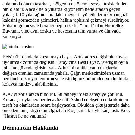
anlamında önem taşırken, bölgenin en önemli sosyal tesislerinden
biri olabilir. Ancak ne o yıllarda ki yönetim nede aradan geçen
yaklaşık 10 yıla rağmen aradaki mevcut yöneticilerin Orhangazi
kalesini görmezden gelmeleri, halkın tepkisini çekmeyi sürdürüyor.
Baharın gelmesiyle beraber hepimize bir “umut” olan Hıdırellez
Bayramı, yine aynı coşku ve heyecanla tüm yurtta ve dünyada
kutlanıyor.
Bets10’lu olanlarla kazanmaya başla. Artık adres değişimine ayak
uydurmak zorunda değilsin. Tarayıcına Best10 yaz, istediğin oyun
lobisine güvenle girişini yap. Adresini sabitle, canlı maçlarda
değişen oranları zamanında yakala. Çağrı merkezimizden uzman
personelimizin yönlendirmesi ile istediğiniz bölümden ve doktordan
kolayca randevu alabilirsiniz.
A.A.’yı zorla araca bindirdi. Sultanbeyli’deki sanayiye götürdü.
Arkadaşlarıyla beraber tecavüz etti. Aslında dehşetin en korkutucu
tarafı bu olanlardan sonra başlayacaktı. Okuldan çıktığı sırada daha
önceden tanışıklığı olan Oğuzhan Koç isimli kişiyle karşılaştı. Koç,
“Hasret ile ne yaptınız?
Dermancan Hakkında