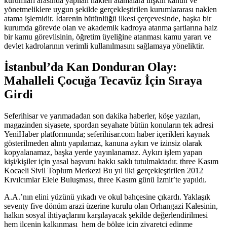
kurumları arasında yapılan naklen atamalara ilişkin kanun ve
yönetmeliklere uygun şekilde gerçekleştirilen kurumlararası naklen
atama işlemidir. İdarenin bütünlüğü ilkesi çerçevesinde, başka bir
kurumda görevde olan ve akademik kadroya atanma şartlarına haiz
bir kamu görevlisinin, öğretim üyeliğine atanması kamu yararı ve
devlet kadrolarının verimli kullanılmasını sağlamaya yöneliktir.
İstanbul’da Kan Donduran Olay:
Mahalleli Çocuğa Tecavüz İçin Sıraya
Girdi
Seferihisar ve yarımadadan son dakika haberler, köşe yazıları,
magazinden siyasete, spordan seyahate bütün konuların tek adresi
YeniHaber platformunda; seferihisar.com haber içerikleri kaynak
gösterilmeden alıntı yapılamaz, kanuna aykırı ve izinsiz olarak
kopyalanamaz, başka yerde yayınlanamaz. Aykırı işlem yapan
kişi/kişiler için yasal başvuru hakkı saklı tutulmaktadır. three Kasım
Kocaeli Sivil Toplum Merkezi Bu yıl ilki gerçekleştirilen 2012
Kıvılcımlar Elele Buluşması, three Kasım günü İzmit’te yapıldı.
A.A.’nın elini yüzünü yıkadı ve okul bahçesine çıkardı. Yaklaşık
seventy five dönüm arazi üzerine kurulu olan Orhangazi Kalesinin,
halkın sosyal ihtiyaçlarını karşılayacak şekilde değerlendirilmesi
hem ilçenin kalkınması hem de bölge için ziyaretçi edinme