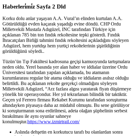
Haberleri̇mi̇z Sayfa 2 Dld
Korku dolu anlar yaşayan A.A. Vural’ın elinden kurtulan A.A.
Götürüldüğü evden kaçarak yaşadığı evine döndü. CHP Ordu
Milletvekili Mustafa Adıgüzel, INC tarafından Türkiye için
açıklanan 785 bin ton fındık rekoltesine tepki gösterdi. Fındık
İhracatçıları Birliği tahmini fındık rekoltesini açıkladığını söyleyen
Adıgüzel, hem yurtdışı hem yurtiçi rekoltelerinin şişirildiğinin
görüldüğünü söyledi..
Tüzün’ün Tıp Fakültesi kadrosuna geçişi kamuoyunda tartışmalara
neden oldu. Yerel basında yer alan haber ve iddialar üzerine Ordu
Üniversitesi tarafından yapılan açıklamada, bu atamanın
kurumlararası regular bir atama olduğu ve iddiaların asılsız olduğu
belirtildi. Bu açıklanan rekolte gerçekçi olmadığını söyleyen
Milletvekili Adıgüzel, “Arz fazlası algısı yaratarak fiyatı düşürmeye
yönelik bir operasyondur. Her yıl tekrarlanan bilindik bir taktiktir.
Geçen yıl Ferrero firması Rekabet Kurumu tarafından soruşturma
altındayken piyasaya daha az müdahil olmuştu. Bu sene görülüyor
ki soruşturmanın sona erdirilmesi, adeta olağan şüphelinin serbest
bırakılması ile aynı oyunlar sahneye
konulmuştur.
https://www.izmirtrail.com/
Aslında dehşetin en korkutucu tarafı bu olanlardan sonra