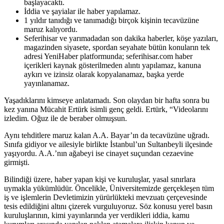
başlayacaktı.
İddia ve şayialar ile haber yapılamaz.
1 yıldır tanıdığı ve tanımadığı birçok kişinin tecavüzüne
maruz kalıyordu.
Seferihisar ve yarımadadan son dakika haberler, köşe yazıları,
magazinden siyasete, spordan seyahate bütün konuların tek
adresi YeniHaber platformunda; seferihisar.com haber
içerikleri kaynak gösterilmeden alıntı yapılamaz, kanuna
aykırı ve izinsiz olarak kopyalanamaz, başka yerde
yayınlanamaz.
Yaşadıklarını kimseye anlatamadı. Son olaydan bir hafta sonra bu
kez yanına Mücahit Ertürk isimli genç geldi. Ertürk, “Videolarını
izledim. Oğuz ile de beraber olmuşsun.
Aynı tehditlere maruz kalan A.A. Bayar’ın da tecavüzüne uğradı.
Sınıfa gidiyor ve ailesiyle birlikte İstanbul’un Sultanbeyli ilçesinde
yaşıyordu. A.A.’nın ağabeyi ise cinayet suçundan cezaevine
girmişti.
Bilindiği üzere, haber yapan kişi ve kuruluşlar, yasal sınırlara
uymakla yükümlüdür. Öncelikle, Üniversitemizde gerçekleşen tüm
iş ve işlemlerin Devletimizin yürürlükteki mevzuatı çerçevesinde
tesis edildiğini altını çizerek vurguluyoruz. Söz konusu yerel basın
kuruluşlarının, kimi yayınlarında yer verdikleri iddia, kamu