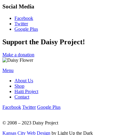
Social Media
Facebook
Twitter
Google Plus
Support the Daisy Project!
Make a donation
Menu
About Us
Shop
Haiti Project
Contact
Facebook
Twitter
Google Plus
© 2008 – 2023 Daisy Project
Kansas City Web Design
by Light Up the Dark