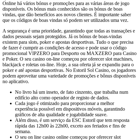
Online há vários bónus e promoções para as várias áreas de jogo
disponíveis. Os bónus mais conhecidos são os bónus de boas
vindas, que dão benefícios aos novos clientes. É importante saber
que os códigos de boas vindas só podem ser utilizados uma vez.
A segurança é uma prioridade, garantindo que todas as transações e
dados pessoais sejam protegidos. Já os bónus de boas-vindas
existem para slots, poker e apostas desportivas. Tudo o que precisa
de fazer é cumprir as condições de acesso e pode usar o código
promocional VIPZERO para Desporto ou MAXZERO para Casino
e Poker. O seu casino on-line começou por oferecer slot machines,
blackjack e roletas on-line. Hoje, a sua oferta já se expandiu para o
poker e até apostas desportivas. No Estoril Sol Casino, os jogadores
podem aproveitar uma variedade de promoções e bônus disponíveis
no aplicativo.
No livro há um inseto, de fato cinzento, que trabalha num
edifício alto como operador de registo de dados.
Cada jogo é otimizado para proporcionar a melhor
experiência possível em dispositivos móveis, garantindo
gráficos de alta qualidade e jogabilidade suave.
Além disso, é um serviço da ESC Estoril que tem resposta
rápida das 12h00 às 22h00, exceto aos feriados e fins de
semana.
O seu on line casino online começou por oferecer slot