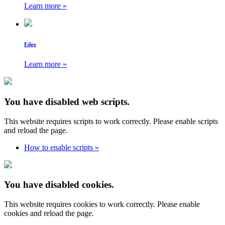
Learn more »
Edge
Learn more »
You have disabled web scripts.
This website requires scripts to work correctly. Please enable scripts
and reload the page.
How to enable scripts »
You have disabled cookies.
This website requires cookies to work correctly. Please enable
cookies and reload the page.