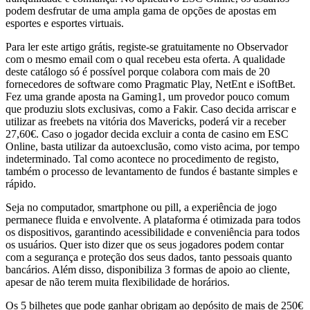
podem desfrutar de uma ampla gama de opções de apostas em
esportes e esportes virtuais.
Para ler este artigo grátis, registe-se gratuitamente no Observador
com o mesmo email com o qual recebeu esta oferta. A qualidade
deste catálogo só é possível porque colabora com mais de 20
fornecedores de software como Pragmatic Play, NetEnt e iSoftBet.
Fez uma grande aposta na Gaming1, um provedor pouco comum
que produziu slots exclusivas, como a Fakir. Caso decida arriscar e
utilizar as freebets na vitória dos Mavericks, poderá vir a receber
27,60€. ​Caso o jogador decida excluir a conta de casino em ESC
Online, basta utilizar da autoexclusão, como visto acima, por tempo
indeterminado. Tal como acontece no procedimento de registo,
também o processo de levantamento de fundos é bastante simples e
rápido.
Seja no computador, smartphone ou pill, a experiência de jogo
permanece fluida e envolvente. A plataforma é otimizada para todos
os dispositivos, garantindo acessibilidade e conveniência para todos
os usuários. Quer isto dizer que os seus jogadores podem contar
com a segurança e proteção dos seus dados, tanto pessoais quanto
bancários. Além disso, disponibiliza 3 formas de apoio ao cliente,
apesar de não terem muita flexibilidade de horários.
Os 5 bilhetes que pode ganhar obrigam ao depósito de mais de 250€