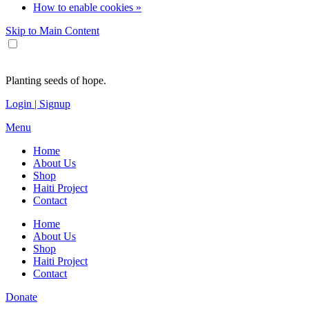
How to enable cookies »
Skip to Main Content
Planting seeds of hope.
Login | Signup
Menu
Home
About Us
Shop
Haiti Project
Contact
Home
About Us
Shop
Haiti Project
Contact
Donate