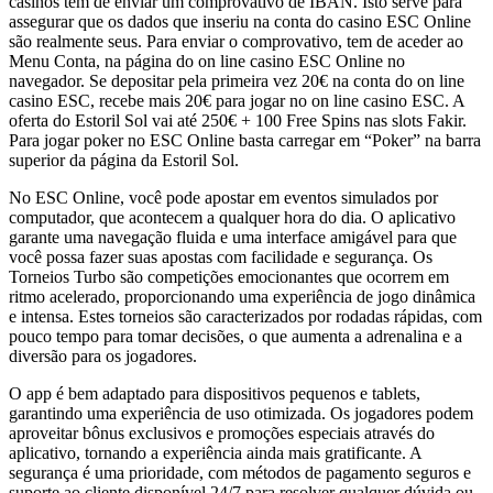
casinos tem de enviar um comprovativo de IBAN. Isto serve para
assegurar que os dados que inseriu na conta do casino ESC Online
são realmente seus. Para enviar o comprovativo, tem de aceder ao
Menu Conta, na página do on line casino ESC Online no
navegador. Se depositar pela primeira vez 20€ na conta do on line
casino ESC, recebe mais 20€ para jogar no on line casino ESC. A
oferta do Estoril Sol vai até 250€ + 100 Free Spins nas slots Fakir.
Para jogar poker no ESC Online basta carregar em “Poker” na barra
superior da página da Estoril Sol.
No ESC Online, você pode apostar em eventos simulados por
computador, que acontecem a qualquer hora do dia. O aplicativo
garante uma navegação fluida e uma interface amigável para que
você possa fazer suas apostas com facilidade e segurança. Os
Torneios Turbo são competições emocionantes que ocorrem em
ritmo acelerado, proporcionando uma experiência de jogo dinâmica
e intensa. Estes torneios são caracterizados por rodadas rápidas, com
pouco tempo para tomar decisões, o que aumenta a adrenalina e a
diversão para os jogadores.
O app é bem adaptado para dispositivos pequenos e tablets,
garantindo uma experiência de uso otimizada. Os jogadores podem
aproveitar bônus exclusivos e promoções especiais através do
aplicativo, tornando a experiência ainda mais gratificante. A
segurança é uma prioridade, com métodos de pagamento seguros e
suporte ao cliente disponível 24/7 para resolver qualquer dúvida ou