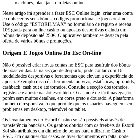
machines, blackjack e roletas online.
Neste artigo irá aprender a fazer ESC Online login, criar uma conta
e conhecer os seus bónus, códigos promocionais e jogos on-line.
Use o código “ESTORILMAX” no formulário de registo e receba
10€ grátis para on line casino ou apostas desportivas e ainda um
bónus de depósito até 250€. O aplicativo também se destaca pela
oferta de vários bônus e promoções.
Origem E Jogos Online Do Esc On-line
Não é possível criar novas contas no ESC para usufruir dos bónus
de boas vindas. Já na secção de desporto, pode contar com 16
modalidades desportivas e ferramentas que elevam a experiência de
aposta. Exemplo disso é a ferramenta ao vivo, estatísticas, opti-odds,
cashback, cash out e até torneios. Consulte a secção dos torneios,
registe-se e aposte na slot escolhida. O casino é de fácil navegação,
porém sem muitos detalhes, em cores preto e dourado. A plataforma
também é responsiva, o que permite que os usuários naveguem sem
problemas em desktop, telemóvel ou tablet.
Os levantamentos no Estoril Casino só são possíveis através de
transferência bancária. Os ganhos obtidos com os freebets da Estoril
Sol são atribuídos em dinheiro de bónus para utilizar no Casino
ESC. Em qualquer dos casos, se tiver documentos em falta, pode