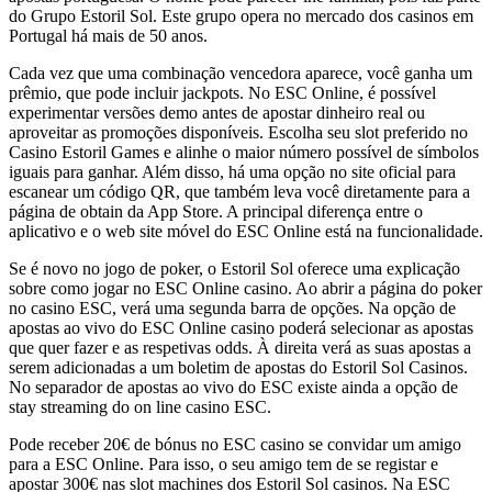
do Grupo Estoril Sol. Este grupo opera no mercado dos casinos em
Portugal há mais de 50 anos.
Cada vez que uma combinação vencedora aparece, você ganha um
prêmio, que pode incluir jackpots. No ESC Online, é possível
experimentar versões demo antes de apostar dinheiro real ou
aproveitar as promoções disponíveis. Escolha seu slot preferido no
Casino Estoril Games e alinhe o maior número possível de símbolos
iguais para ganhar. Além disso, há uma opção no site oficial para
escanear um código QR, que também leva você diretamente para a
página de obtain da App Store. A principal diferença entre o
aplicativo e o web site móvel do ESC Online está na funcionalidade.
Se é novo no jogo de poker, o Estoril Sol oferece uma explicação
sobre como jogar no ESC Online casino. Ao abrir a página do poker
no casino ESC, verá uma segunda barra de opções. Na opção de
apostas ao vivo do ESC Online casino poderá selecionar as apostas
que quer fazer e as respetivas odds. À direita verá as suas apostas a
serem adicionadas a um boletim de apostas do Estoril Sol Casinos.
No separador de apostas ao vivo do ESC existe ainda a opção de
stay streaming do on line casino ESC.
Pode receber 20€ de bónus no ESC casino se convidar um amigo
para a ESC Online. Para isso, o seu amigo tem de se registar e
apostar 300€ nas slot machines dos Estoril Sol casinos. Na ESC