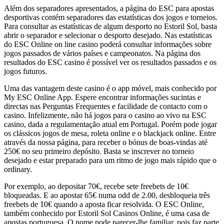
Além dos separadores apresentados, a página do ESC para apostas
desportivas contém separadores das estatísticas dos jogos e torneios.
Para consultar as estatísticas de algum desporto no Estoril Sol, basta
abrir o separador e selecionar o desporto desejado. Nas estatísticas
do ESC Online on line casino poderá consultar informações sobre
jogos passados de vários países e campeonatos. Na página dos
resultados do ESC casino é possível ver os resultados passados e os
jogos futuros.
Uma das vantagem deste casino é o app móvel, mais conhecido por
My ESC Online App. Espere encontrar informações sucintas e
directas nas Perguntas Frequentes e facilidade de contacto com o
casino. Infelizmente, não há jogos para o casino ao vivo na ESC
casino, dada a regulamentação atual em Portugal. Porém pode jogar
os clássicos jogos de mesa, roleta online e o blackjack online. Entre
através da nossa página, para receber o bónus de boas-vindas até
250€ no seu primeiro depósito. Basta se inscrever no torneio
desejado e estar preparado para um ritmo de jogo mais rápido que o
ordinary.
Por exemplo, ao depositar 70€, recebe sete freebets de 10€
bloqueadas. E ao apostar 65€ numa odd de 2.00, desbloqueia três
freebets de 10€ quando a aposta ficar resolvida. O ESC Online,
também conhecido por Estoril Sol Casinos Online, é uma casa de
apostas portuguesa. O nome pode parecer-lhe familiar, pois faz parte