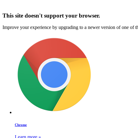
This site doesn't support your browser.
Improve your experience by upgrading to a newer version of one of t
Chrome
Learn more »