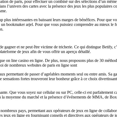
ation de paris, pour effectuer un combiné sur des sélections d’un même
dans l’univers des cartes avec la présence des jeux les plus populaires 
isme.
p plus intéressantes en baissant leurs marges de bénéfices. Pour que v
et un bookmaker arjel. Pour que vous puissiez comprendre au mieux le f
on.
e gagner et ne peut être victime de tricherie. Ce qui distingue Betify, 
lateforme de jeux afin de vous offrir un aperçu détaillé.
que on line casino en ligne. De plus, nous proposons plus de 30 méthodes 
oi de nombreux websites de paris en ligne sont
aux permettant de passer d’agréables moments seul ou entre amis. Sa gam
e sensations fortes trouveront leur bonheur grâce à ce choix divertissan
ante. Que vous soyez sur cellular ou sur PC, celle-ci est parfaitement 
s à la moyenne du marché et la présence d’événements de MMA, de Boxe, d
ombreux pays, permettant aux opérateurs de jeux en ligne de collaborer 
eux en ligne en fournissant conseils et directives aux opérateurs de je