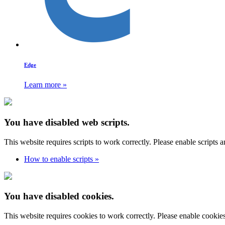
Edge
Learn more »
You have disabled web scripts.
This website requires scripts to work correctly. Please enable scripts 
How to enable scripts »
You have disabled cookies.
This website requires cookies to work correctly. Please enable cookie