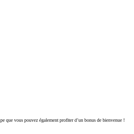
étape que vous pouvez également profiter d’un bonus de bienvenue !