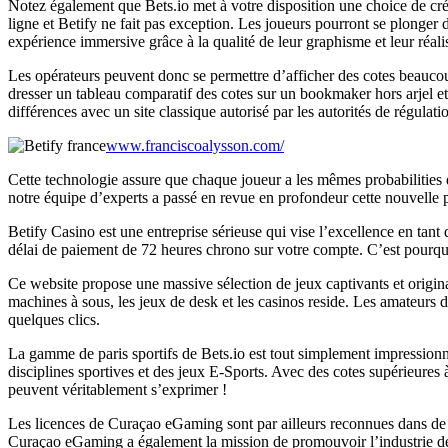
Notez également que Bets.io met à votre disposition une choice de cré
ligne et Betify ne fait pas exception. Les joueurs pourront se plonger 
expérience immersive grâce à la qualité de leur graphisme et leur réal
Les opérateurs peuvent donc se permettre d’afficher des cotes beaucou
dresser un tableau comparatif des cotes sur un bookmaker hors arjel 
différences avec un site classique autorisé par les autorités de régulati
www.franciscoalysson.com/
Cette technologie assure que chaque joueur a les mêmes probabilities d
notre équipe d’experts a passé en revue en profondeur cette nouvelle p
Betify Casino est une entreprise sérieuse qui vise l’excellence en tant 
délai de paiement de 72 heures chrono sur votre compte. C’est pourqu
Ce website propose une massive sélection de jeux captivants et origin
machines à sous, les jeux de desk et les casinos reside. Les amateurs d
quelques clics.
La gamme de paris sportifs de Bets.io est tout simplement impressionn
disciplines sportives et des jeux E-Sports. Avec des cotes supérieure
peuvent véritablement s’exprimer !
Les licences de Curaçao eGaming sont par ailleurs reconnues dans de n
Curaçao eGaming a également la mission de promouvoir l’industrie des j