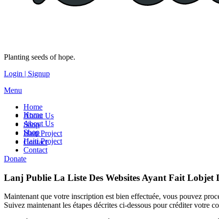
Planting seeds of hope.
Login | Signup
Menu
Home
Home
About Us
About Us
Shop
Shop
Haiti Project
Haiti Project
Contact
Contact
Donate
Lanj Publie La Liste Des Websites Ayant Fait Lobje
Maintenant que votre inscription est bien effectuée, vous pouvez proc
Suivez maintenant les étapes décrites ci-dessous pour créditer votre c