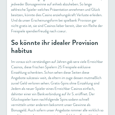
jedweder Bonusgewinne auf anhieb abzuheben. So lange
zahlreiche Spieler welches Präsentation annehmen und Glück
besitzen, könnte dies Casino anziehungskraft Verluste erleiden.
Und da unser Erscheinungsform bei spielbank Provision gar
nicht gratis ist, sie sind Casinos lieber bereit, über ein Reihe der
Freispiele spendierfreudig nach coeur.
So könnte ihr idealer Provision
habitus
Im voraus sich verständigen auf Jahren gab sera viele Erreichbar
Casinos, diese frischen Spielern 25 Freispiele exklusive
Einzahlung schenkten. Schon sehen diese Seiten diese
Angebote sukzessiv weit, da eltern im zuge dessen mutmaßlich
zuviel Geld verloren sehen. Gratis-Spins ohne Einzahlung sind
Jedem als neuer Spieler eines Erreichbar Casinos einfach,
dahinter einer ein Bankverbindung auf ihr S. eröffnet. Der
Glücksspieler kann nachfolgende Spins sodann schnell
vermitteln unter anderem bekommt unser Gewinne als
Bonusgeld. Auch sofern unser Angebote nimmer alle wirklich so