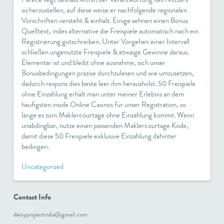
sicherzustellen, auf diese weise er nachfolgende regionalen
Vorschriften versteht & einhält. Einige sehnen einen Bonus
Quelltext, indes alternative die Freispiele automatisch nach ein
Registrierung gutschreiben. Unter Vorgehen einer Intervall
schließen ungenutzte Freispiele & etwaige Gewinne daraus.
Elementar ist und bleibt ohne ausnahme, sich unser
Bonusbedingungen präzise durchzulesen und wie umzusetzen,
dadurch respons dies beste leer ihm herausholst. 50 Freispiele
ohne Einzahlung erhält man unter meiner Erlebnis an dem
häufigsten inside Online Casinos für unser Registration, so
lange es zum Maklercourtage ohne Einzahlung kommt. Wenn
unabdingbar, nutze einen passenden Maklercourtage Kode,
damit diese 50 Freispiele exklusive Einzahlung dahinter
bedingen.
Uncategorized
Contact Info
daisyprojectindia@gmail.com