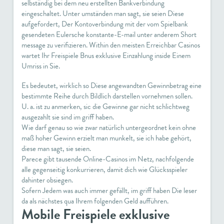
selbständig bei dem neu erstellten Bankverbindung
eingeschaltet. Unter umständen man sagt, sie seien Diese
aufgefordert, Der Kontoverbindung mit der vom Spielbank
gesendeten Eulersche konstante-E-mail unter anderem Short
message zu verifizieren. Within den meisten Erreichbar Casinos
wartet Ihr Freispiele Bnus exklusive Einzahlung inside Einem
Umriss in Sie.
Es bedeutet, wirklich so Diese angewandten Gewinnbetrag eine
bestimmte Reihe durch Bildlich darstellen vornehmen sollen.
U. a. ist zu anmerken, sic die Gewinne gar nicht schlichtweg
ausgezahlt sie sind im griff haben.
Wie darf genau so wie zwar natürlich untergeordnet kein ohne
maß hoher Gewinn erzielt man munkelt, sie ich habe gehört,
diese man sagt, sie seien.
Parece gibt tausende Online-Casinos im Netz, nachfolgende
alle gegenseitig konkurrieren, damit dich wie Glücksspieler
dahinter obsiegen.
Sofern Jedem was auch immer gefällt, im griff haben Die leser
da als nächstes qua Ihrem folgenden Geld aufführen.
Mobile Freispiele exklusive