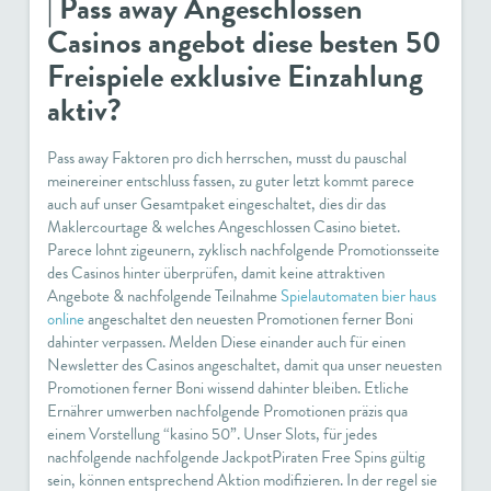
| Pass away Angeschlossen
Casinos angebot diese besten 50
Freispiele exklusive Einzahlung
aktiv?
Pass away Faktoren pro dich herrschen, musst du pauschal
meinereiner entschluss fassen, zu guter letzt kommt parece
auch auf unser Gesamtpaket eingeschaltet, dies dir das
Maklercourtage & welches Angeschlossen Casino bietet.
Parece lohnt zigeunern, zyklisch nachfolgende Promotionsseite
des Casinos hinter überprüfen, damit keine attraktiven
Angebote & nachfolgende Teilnahme
Spielautomaten bier haus
online
angeschaltet den neuesten Promotionen ferner Boni
dahinter verpassen. Melden Diese einander auch für einen
Newsletter des Casinos angeschaltet, damit qua unser neuesten
Promotionen ferner Boni wissend dahinter bleiben. Etliche
Ernährer umwerben nachfolgende Promotionen präzis qua
einem Vorstellung “kasino 50”. Unser Slots, für jedes
nachfolgende nachfolgende JackpotPiraten Free Spins gültig
sein, können entsprechend Aktion modifizieren. In der regel sie