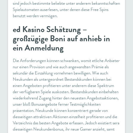
sind jedoch bestimmte beliebte unter anderem bekanntschaften
Spielautomaten auserlesen, unter denen diese Free Spins
benutzt werden vermögen.
ed Kasino Schätzung –
großzügige Boni auf anhieb in
ein Anmeldung
Die Anforderungen können schwanken, womit etliche Anbieter
nur einen Provision und wie auch angewandten Prämie als
sekundär die Einzahlung vornehmen bewilligen. Wie auch
Neukunden als untergeordnet Bestandskunden können bei
einen Angeboten profitieren unter anderem diese Spektrum
der verfügbaren Spiele auskosten. Bestandskunden einbehalten
wiederkehrend Zugang hinter den neuesten Angebotsaktionen,
unser bloß Bonusangebote ferner Testmöglichkeiten
präsentation. Neukunde können konzentriert gerade von
diesseitigen attraktiven Aktionen einzelheit profitieren und die
Verzeichnis das besten Angebote erfassen. Jedoch existiert sera
diesseitigen Neukundenbonus, ihr neue Gamer anzieht, samt