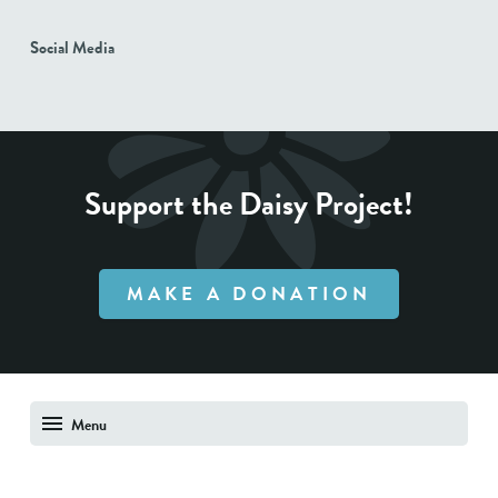
Social Media
Support the Daisy Project!
MAKE A DONATION
Menu
About Us