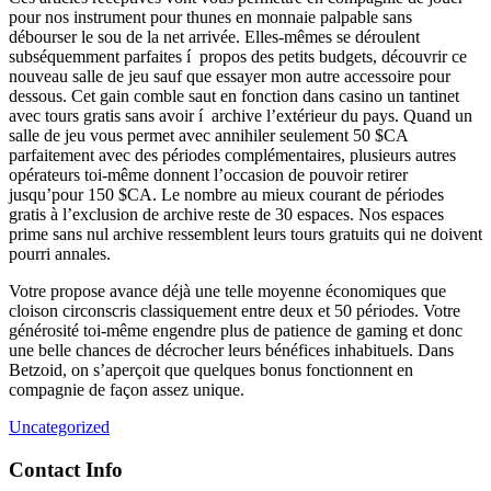
pour nos instrument pour thunes en monnaie palpable sans
débourser le sou de la net arrivée. Elles-mêmes se déroulent
subséquemment parfaites í propos des petits budgets, découvrir ce
nouveau salle de jeu sauf que essayer mon autre accessoire pour
dessous. Cet gain comble saut en fonction dans casino un tantinet
avec tours gratis sans avoir í archive l’extérieur du pays. Quand un
salle de jeu vous permet avec annihiler seulement 50 $CA
parfaitement avec des périodes complémentaires, plusieurs autres
opérateurs toi-même donnent l’occasion de pouvoir retirer
jusqu’pour 150 $CA. Le nombre au mieux courant de périodes
gratis à l’exclusion de archive reste de 30 espaces. Nos espaces
prime sans nul archive ressemblent leurs tours gratuits qui ne doivent
pourri annales.
Votre propose avance déjà une telle moyenne économiques que
cloison circonscris classiquement entre deux et 50 périodes. Votre
générosité toi-même engendre plus de patience de gaming et donc
une belle chances de décrocher leurs bénéfices inhabituels. Dans
Betzoid, on s’aperçoit que quelques bonus fonctionnent en
compagnie de façon assez unique.
Uncategorized
Contact Info