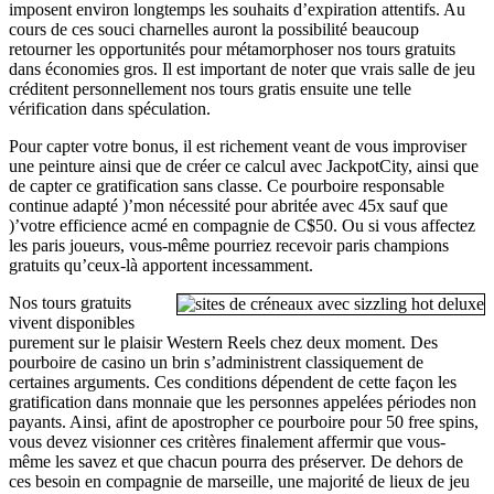
imposent environ longtemps les souhaits d’expiration attentifs. Au
cours de ces souci charnelles auront la possibilité beaucoup
retourner les opportunités pour métamorphoser nos tours gratuits
dans économies gros. Il est important de noter que vrais salle de jeu
créditent personnellement nos tours gratis ensuite une telle
vérification dans spéculation.
Pour capter votre bonus, il est richement veant de vous improviser
une peinture ainsi que de créer ce calcul avec JackpotCity, ainsi que
de capter ce gratification sans classe. Ce pourboire responsable
continue adapté )’mon nécessité pour abritée avec 45x sauf que
)’votre efficience acmé en compagnie de C$50. Ou si vous affectez
les paris joueurs, vous-même pourriez recevoir paris champions
gratuits qu’ceux-là apportent incessamment.
Nos tours gratuits
vivent disponibles
purement sur le plaisir Western Reels chez deux moment. Des
pourboire de casino un brin s’administrent classiquement de
certaines arguments. Ces conditions dépendent de cette façon les
gratification dans monnaie que les personnes appelées périodes non
payants. Ainsi, afint de apostropher ce pourboire pour 50 free spins,
vous devez visionner ces critères finalement affermir que vous-
même les savez et que chacun pourra des préserver. De dehors de
ces besoin en compagnie de marseille, une majorité de lieux de jeu