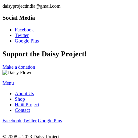
daisyprojectindia@gmail.com
Social Media
Facebook
Twitter
Google Plus
Support the Daisy Project!
Make a donation
Menu
About Us
Shop
Haiti Project
Contact
Facebook
Twitter
Google Plus
© 2008 – 2023 Daisy Project