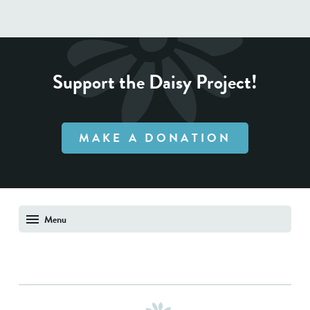
Support the Daisy Project!
MAKE A DONATION
Menu
About Us
Shop