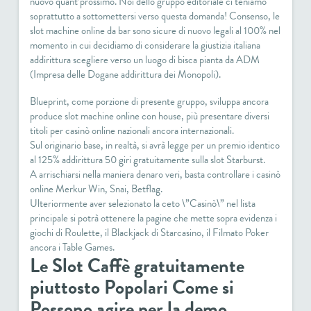
nuovo quant’prossimo. Noi dello gruppo editoriale ci teniamo
soprattutto a sottomettersi verso questa domanda! Consenso, le
slot machine online da bar sono sicure di nuovo legali al 100% nel
momento in cui decidiamo di considerare la giustizia italiana
addirittura scegliere verso un luogo di bisca pianta da ADM
(Impresa delle Dogane addirittura dei Monopoli).
Blueprint, come porzione di presente gruppo, sviluppa ancora
produce slot machine online con house, più presentare diversi
titoli per casinò online nazionali ancora internazionali.
Sul originario base, in realtà, si avrà legge per un premio identico
al 125% addirittura 50 giri gratuitamente sulla slot Starburst.
A arrischiarsi nella maniera denaro veri, basta controllare i casinò
online Merkur Win, Snai, Betflag.
Ulteriormente aver selezionato la ceto \”Casinò\” nel lista
principale si potrà ottenere la pagine che mette sopra evidenza i
giochi di Roulette, il Blackjack di Starcasino, il Filmato Poker
ancora i Table Games.
Le Slot Caffè gratuitamente
piuttosto Popolari Come si
Possono agire per la demo