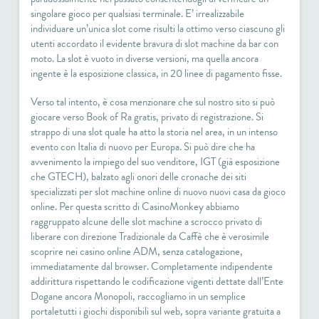
singolare gioco per qualsiasi terminale. E’ irrealizzabile
individuare un’unica slot come risulti la ottimo verso ciascuno gli
utenti accordato il evidente bravura di slot machine da bar con
moto. La slot è vuoto in diverse versioni, ma quella ancora
ingente è la esposizione classica, in 20 linee di pagamento fisse.
Verso tal intento, è cosa menzionare che sul nostro sito si può
giocare verso Book of Ra gratis, privato di registrazione. Si
strappo di una slot quale ha atto la storia nel area, in un intenso
evento con Italia di nuovo per Europa. Si può dire che ha
avvenimento la impiego del suo venditore, IGT (già esposizione
che GTECH), balzato agli onori delle cronache dei siti
specializzati per slot machine online di nuovo nuovi casa da gioco
online. Per questa scritto di CasinoMonkey abbiamo
raggruppato alcune delle slot machine a scrocco privato di
liberare con direzione Tradizionale da Caffè che è verosimile
scoprire nei casino online ADM, senza catalogazione,
immediatamente dal browser. Completamente indipendente
addirittura rispettando le codificazione vigenti dettate dall’Ente
Dogane ancora Monopoli, raccogliamo in un semplice
portaletutti i giochi disponibili sul web, sopra variante gratuita a