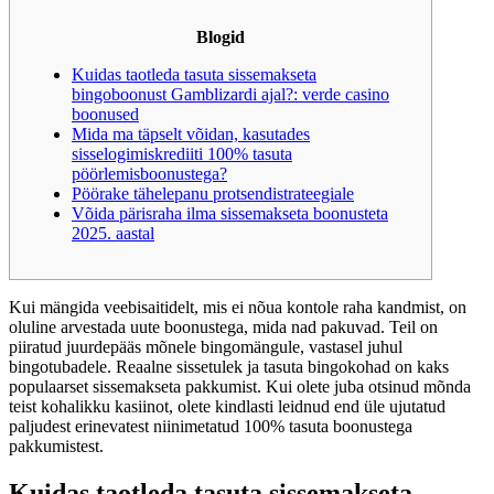
Blogid
Kuidas taotleda tasuta sissemakseta
bingoboonust Gamblizardi ajal?: verde casino
boonused
Mida ma täpselt võidan, kasutades
sisselogimiskrediiti 100% tasuta
pöörlemisboonustega?
Pöörake tähelepanu protsendistrateegiale
Võida pärisraha ilma sissemakseta boonusteta
2025. aastal
Kui mängida veebisaitidelt, mis ei nõua kontole raha kandmist, on
oluline arvestada uute boonustega, mida nad pakuvad. Teil on
piiratud juurdepääs mõnele bingomängule, vastasel juhul
bingotubadele. Reaalne sissetulek ja tasuta bingokohad on kaks
populaarset sissemakseta pakkumist.
Kui olete juba otsinud mõnda
teist kohalikku kasiinot, olete kindlasti leidnud end üle ujutatud
paljudest erinevatest niinimetatud 100% tasuta boonustega
pakkumistest.
Kuidas taotleda tasuta sissemakseta