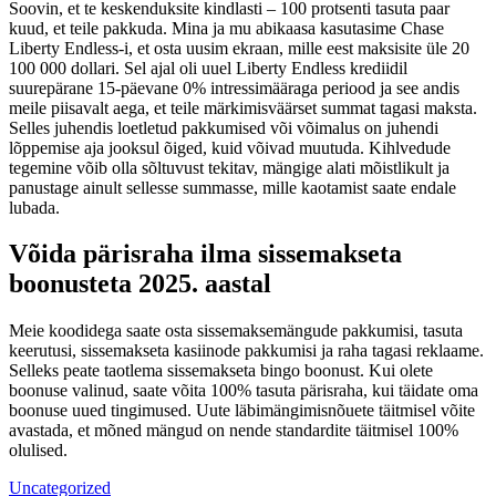
Soovin, et te keskenduksite kindlasti – 100 protsenti tasuta paar
kuud, et teile pakkuda. Mina ja mu abikaasa kasutasime Chase
Liberty Endless-i, et osta uusim ekraan, mille eest maksisite üle 20
100 000 dollari. Sel ajal oli uuel Liberty Endless krediidil
suurepärane 15-päevane 0% intressimääraga periood ja see andis
meile piisavalt aega, et teile märkimisväärset summat tagasi maksta.
Selles juhendis loetletud pakkumised või võimalus on juhendi
lõppemise aja jooksul õiged, kuid võivad muutuda. Kihlvedude
tegemine võib olla sõltuvust tekitav, mängige alati mõistlikult ja
panustage ainult sellesse summasse, mille kaotamist saate endale
lubada.
Võida pärisraha ilma sissemakseta
boonusteta 2025. aastal
Meie koodidega saate osta sissemaksemängude pakkumisi, tasuta
keerutusi, sissemakseta kasiinode pakkumisi ja raha tagasi reklaame.
Selleks peate taotlema sissemakseta bingo boonust. Kui olete
boonuse valinud, saate võita 100% tasuta pärisraha, kui täidate oma
boonuse uued tingimused. Uute läbimängimisnõuete täitmisel võite
avastada, et mõned mängud on nende standardite täitmisel 100%
olulised.
Uncategorized