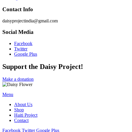
Contact Info
daisyprojectindia@gmail.com
Social Media
Facebook
Twitter
Google Plus
Support the Daisy Project!
Make a donation
Menu
About Us
Shop
Haiti Project
Contact
Facebook
Twitter
Google Plus