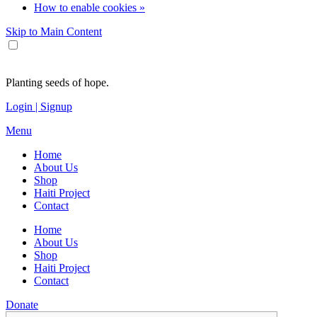
How to enable cookies »
Skip to Main Content
Planting seeds of hope.
Login | Signup
Menu
Home
About Us
Shop
Haiti Project
Contact
Home
About Us
Shop
Haiti Project
Contact
Donate