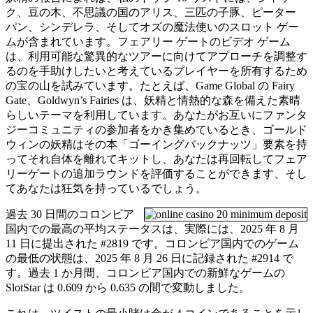
ク、豆の木、不思議の国のアリス、三匹の子豚、ピーター
パン、シンデレラ、そしてオズの魔法使いのスロット ゲー
ムが含まれています。フェアリー ゲートのビデオ ゲーム
は、利用可能な驚異的なツアーに向けてアプローチを調整す
るのを手助けしたいと考えているプレイヤーを所有するため
の宝の山を試みています。たとえば、Game Global の Fairy
Gate、Goldwyn’s Fairies は、妖精と情熱的な森を備えた素晴
らしいテーマを利用しています。あなたがお互いにファンタ
ジーコミュニティの参加者をかき集めているとき、ゴールド
ウィンの妖精はその本「ゴーイングバックナッツ」要素を持
ってそれ自体を離れてキットし、あなたは再回転してフェア
リーゲートの追加ラウンドを評価することができます、そし
てあなたは狂気を持っているでしょう。
過去 30 日間のコロンビア
国内での最高の平均ステータスは、実際には、2025 年 8 月
11 日に提出された #2819 です。コロンビア国内でのゲーム
の最低の状態は、2025 年 8 月 26 日に記録された #2914 で
す。過去 1 か月間、コロンビア国内での新鮮なゲームの
SlotStar は 0.609 から 0.635 の間で変動しました。