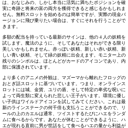
は、おなじみの、しかし本当に活気に満ちたポジションを確
実に奇跡と将来の富の両方を獲得できると感じるかもしれま
せん。無料スロットを始めるのは簡単ですが、実際の現金バ
ージョンに飛び乗りたい場合は、すぐにそれを行うことがで
きます。
多額の配当を持っている最新のサインは、他の 4 人の妖精を
試します。魔法のように、そしてあなたはそれができる限り
美しいかもしれません。赤っぽい妖精、新しい赤い妖精、新
しい青い妖精、そして緑の妖精に出会えます。モニター上の
残りのシンボルは、ほとんどがカードのアイコンであり、内
部に保護されています。
より多くのアニメの外観は、マズーマから離れたフロッグの
おとぎ話スロットに基づいています。つまり、オンラインス
ロットには城、金貨、ユリの盾、そして特定の卑劣な呪いに
よって両生類に変えられた悲しい王子がいます。環境に優し
い子供はワイルドアイコンを試してみてください。これは最
新のラインステークの何千倍も支払うことができるので、リ
ールの上のカエルは通常、ツイストするたびにハエをランダ
ムに食べるからです。あなたが休むことができるように、ハ
エが現れる直前に男が世話をして食べるハエの量から利益が