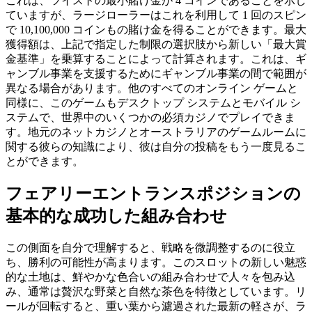
これは、ツイストの最小賭け金が 4 コインであることを示し
ていますが、ラージローラーはこれを利用して 1 回のスピン
で 10,100,000 コインもの賭け金を得ることができます。最大
獲得額は、上記で指定した制限の選択肢から新しい「最大賞
金基準」を乗算することによって計算されます。これは、ギ
ャンブル事業を支援するためにギャンブル事業の間で範囲が
異なる場合があります。他のすべてのオンライン ゲームと
同様に、このゲームもデスクトップ システムとモバイル シ
ステムで、世界中のいくつかの必須カジノでプレイできま
す。地元のネットカジノとオーストラリアのゲームルームに
関する彼らの知識により、彼は自分の投稿をもう一度見るこ
とができます。
フェアリーエントランスポジションの
基本的な成功した組み合わせ
この側面を自分で理解すると、戦略を微調整するのに役立
ち、勝利の可能性が高まります。このスロットの新しい魅惑
的な土地は、鮮やかな色合いの組み合わせで人々を包み込
み、通常は贅沢な野菜と自然な茶色を特徴としています。リ
ールが回転すると、重い葉から濾過された最新の軽さが、ラ