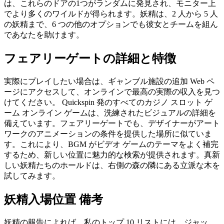
は、これらのドアの1つがランダムに発見され、モニター上
でより多くのワイルドが得られます。妖精は、2 人から 5 人
の妖精まで、6 つの他のオプションでも彼女とチームを組ん
であなたを助けます。
フェアリーゲートの詳細と特徴
実際にプレイしたい場合は、ギャンブル施設の追加 Web ペ
ージにアクセスして、オンラインで最高の実際の収入を見つ
けてください。 Quickspin 発のすべてのカジノ スロット ゲ
ーム オンライン ゲームは、洗練されたビジュアルの詳細を
備えています。フェアリーゲートでも、デザイナーがアート
ワークのアニメーションの条件を提供した場所に似ていま
す。これにより、BGM がビデオ ゲームのテーマをよく補完
するため、新しい位置に魅力的な検索が提供されます。真新
しい妖精たちのホールドは、右側の森の隣にある立派な木を
試してみます。
妖精入場位置 備考
妖精の報告によれば、私のトップ 10 リストには、ジャッ