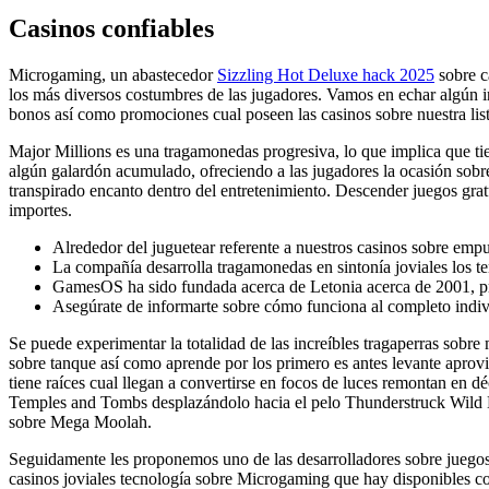
Casinos confiables
Microgaming, un abastecedor
Sizzling Hot Deluxe hack 2025
sobre c
los más diversos costumbres de las jugadores. Vamos en echar algún ins
bonos así­ como promociones cual poseen las casinos sobre nuestra lis
Major Millions es una tragamonedas progresiva, lo que implica que ti
algún galardón acumulado, ofreciendo a las jugadores la ocasión sobr
transpirado encanto dentro del entretenimiento. Descender juegos gra
importes.
Alrededor del juguetear referente a nuestros casinos sobre empu
La compañía desarrolla tragamonedas en sintonía joviales los 
GamesOS ha sido fundada acerca de Letonia acerca de 2001,
Asegúrate de informarte sobre cómo funciona al completo indiv
Se puede experimentar la totalidad de las increíbles tragaperras sob
sobre tanque así­ como aprende por los primero es antes levante aprov
tiene raíces cual llegan a convertirse en focos de luces remontan e
Temples and Tombs desplazándolo hacia el pelo Thunderstruck Wild Lig
sobre Mega Moolah.
Seguidamente les proponemos uno de las desarrolladores sobre juego
casinos joviales tecnología sobre Microgaming que hay disponibles con