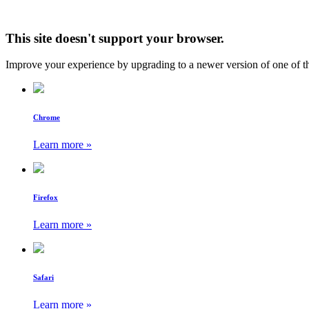
This site doesn't support your browser.
Improve your experience by upgrading to a newer version of one of t
Chrome
Learn more »
Firefox
Learn more »
Safari
Learn more »