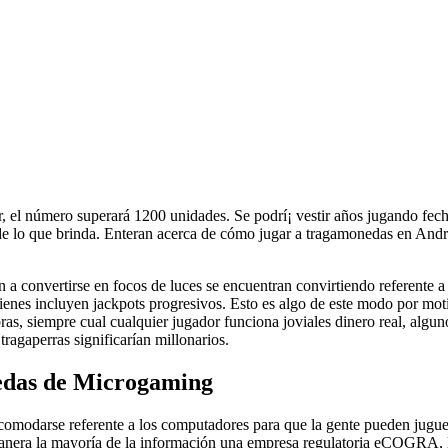
r, el número superará 1200 unidades. Se podrí¡ vestir años jugando fe
de lo que brinda.
Enteran acerca de cómo jugar a tragamonedas en Androi
gan a convertirse en focos de luces se encuentran convirtiendo referente
uienes incluyen jackpots progresivos. Esto es algo de este modo por mo
bras, siempre cual cualquier jugador funciona joviales dinero real, algu
tragaperras significarían millonarios.
edas de Microgaming
odarse referente a los computadores para que la gente pueden juguetea
anera la mayoría de la información una empresa regulatoria eCOGRA, l