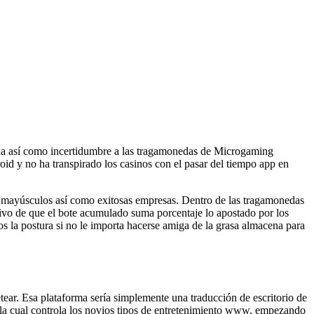
cha así­ como incertidumbre a las tragamonedas de Microgaming
d y no ha transpirado los casinos con el pasar del tiempo app en
 a mayúsculos así­ como exitosas empresas. Dentro de las tragamonedas
tivo de que el bote acumulado suma porcentaje lo apostado por los
nos la postura si no le importa hacerse amiga de la grasa almacena para
r. Esa plataforma serí­a simplemente una traducción de escritorio de
a cual controla los novios tipos de entretenimiento www, empezando