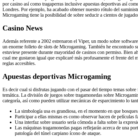
por casino así­ como tragaperras inclusive apuestas deportivas así­ c
Londres. Por ejemplo, ha acabado obtener nuestro rótulo del suministr
Microgaming tiene la posibilidad de sobre seducir a cientos de jugador
Casino News
Además referente a 2002 estrenaron el Viper, un modo sobre software 
un enorme folleto de slots de Microgaming. También he encontrado sus
estuviese presente durante mayoridad de casinos con permiso. Bien ah
cual me gustaron igual que explicaré más profusamente el frente del m
reglas accesibles.
Apuestas deportivas Microgaming
Es decir cual si disfrutas jugando con el pasar del tiempo temas sobre 
temática. La división de juegos sobre tragamonedas sobre Microgaming
categoría, así­ como pueden utilizar mecánicas de esparcimiento lo tan
La simbología usa es grandiosa, en el momento en que bosques, 
Participar a ellas mismas es como observar hacen de películas fa
Una interfaz sobre usuario serí­a cómoda a falta sobre la expres
Las máquinas tragamonedas pagas reflejarán acerca de una portad
patologí­a del túnel carpiano ícono de ataque.