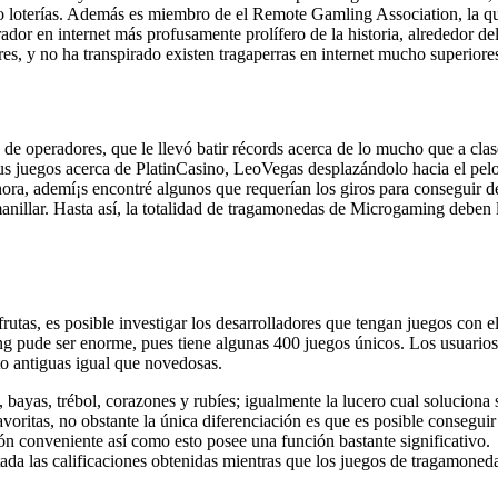
omo loterías. Además es miembro de el Remote Gamling Association, la q
ador en internet más profusamente prolífero de la historia, alrededor d
es, y no ha transpirado existen tragaperras en internet mucho superiore
de operadores, que le llevó batir récords acerca de lo mucho que a cl
 juegos acerca de PlatinCasino, LeoVegas desplazándolo hacia el pelo B
ora, ademí¡s encontré algunos que requerían los giros para conseguir d
anillar. Hasta así, la totalidad de tragamonedas de Microgaming deben l
frutas, es posible investigar los desarrolladores que tengan juegos con el
 pude ser enorme, pues tiene algunas 400 juegos únicos. Los usuarios p
to antiguas igual que novedosas.
bayas, trébol, corazones y rubíes; igualmente la lucero cual soluciona
voritas, no obstante la única diferenciación es que es posible conseguir
ión conveniente así­ como esto posee una función bastante significativo.
a las calificaciones obtenidas mientras que los juegos de tragamonedas 