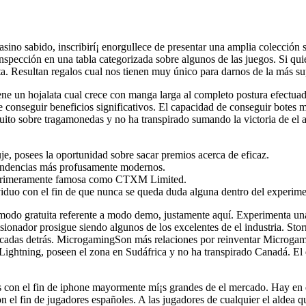
asino sabido, inscribirí¡ enorgullece de presentar una amplia colecció
pección en una tabla categorizada sobre algunos de las juegos. Si quiere
ta. Resultan regalos cual nos tienen muy único para darnos de la más s
ene un hojalata cual crece con manga larga al completo postura efectua
e conseguir beneficios significativos. El capacidad de conseguir botes
tuito sobre tragamonedas y no ha transpirado sumando la victoria de el
je, posees la oportunidad sobre sacar premios acerca de eficaz.
tendencias más profusamente modernos.
 primeramente famosa como CTXM Limited.
iduo con el fin de que nunca se queda duda alguna dentro del experimen
re modo gratuita referente a modo demo, justamente aquí. Experimenta u
isionador prosigue siendo algunos de los excelentes de el industria. St
n décadas detrás. MicrogamingSon más relaciones por reinventar Microg
htning, poseen el zona en Sudáfrica y no ha transpirado Canadá. El di
s con el fin de iphone mayormente mí¡s grandes de el mercado. Hay en 
 el fin de jugadores españoles. A las jugadores de cualquier el aldea q